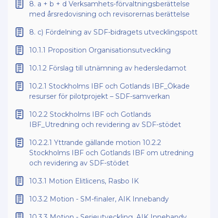
8. a + b + d Verksamhets-förvaltningsberättelse
med årsredovisning och revisorernas berättelse
8. c) Fördelning av SDF-bidragets utvecklingspott
10.1.1 Proposition Organisationsutveckling
10.1.2 Förslag till utnämning av hedersledamot
10.2.1 Stockholms IBF och Gotlands IBF_Ökade
resurser för pilotprojekt – SDF-samverkan
10.2.2 Stockholms IBF och Gotlands
IBF_Utredning och revidering av SDF-stödet
10.2.2.1 Yttrande gällande motion 10.2.2
Stockholms IBF och Gotlands IBF om utredning
och revidering av SDF-stödet
10.3.1 Motion Elitlicens, Rasbo IK
10.3.2 Motion - SM-finaler, AIK Innebandy
10.3.3 Motion - Serieutveckling, AIK Innebandy