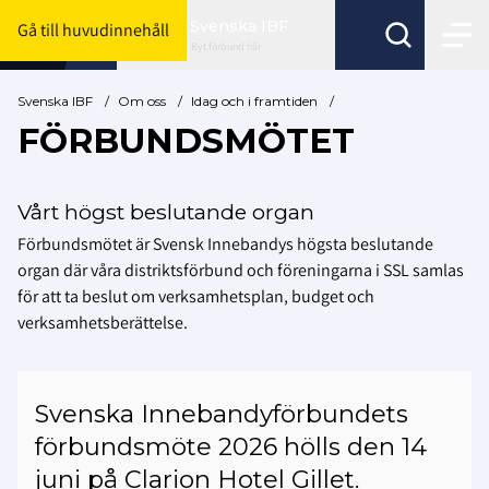
Svenska IBF
Gå till huvudinnehåll
Byt förbund här
Svenska IBF
/
Om oss
/
Idag och i framtiden
/
FÖRBUNDSMÖTET
Vårt högst beslutande organ
Förbundsmötet är Svensk Innebandys högsta beslutande
organ där våra distriktsförbund och föreningarna i SSL samlas
för att ta beslut om verksamhetsplan, budget och
verksamhetsberättelse.
Svenska Innebandyförbundets
förbundsmöte 2026 hölls den 14
juni på Clarion Hotel Gillet.