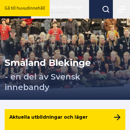
Småland-Blekinge
Gå till huvudinnehåll
Byt förbund här
Småland Blekinge
- en del av Svensk
innebandy
Aktuella utbildningar och läger