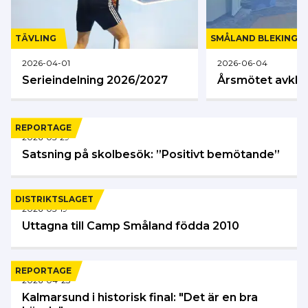
TÄVLING
SMÅLAND BLEKINGE
2026-04-01
2026-06-04
Serieindelning 2026/2027
Årsmötet avkla
REPORTAGE
2026-05-29
Satsning på skolbesök: ”Positivt bemötande”
DISTRIKTSLAGET
2026-05-19
Uttagna till Camp Småland födda 2010
REPORTAGE
2026-04-23
Kalmarsund i historisk final: "Det är en bra