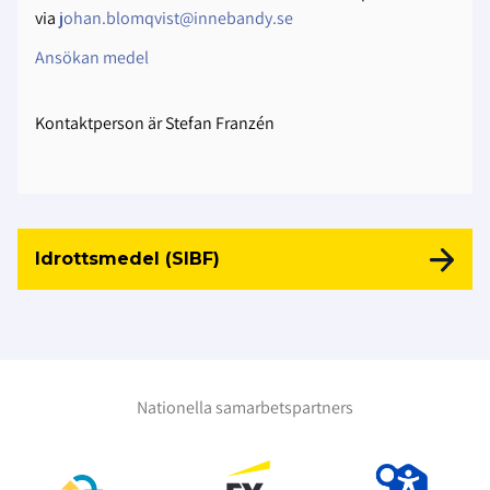
via
johan.blomqvist@innebandy.se
Ansökan medel
Kontaktperson är Stefan Franzén
Idrottsmedel (SIBF)
Nationella samarbetspartners