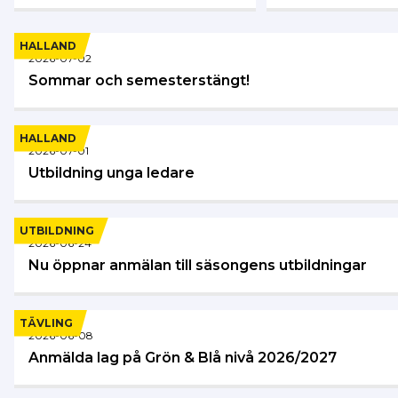
HALLAND
2026-07-02
Sommar och semesterstängt!
HALLAND
2026-07-01
Utbildning unga ledare
UTBILDNING
2026-06-24
Nu öppnar anmälan till säsongens utbildningar
TÄVLING
2026-06-08
Anmälda lag på Grön & Blå nivå 2026/2027