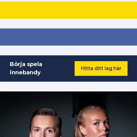
Börja spela
Hitta ditt lag här
innebandy