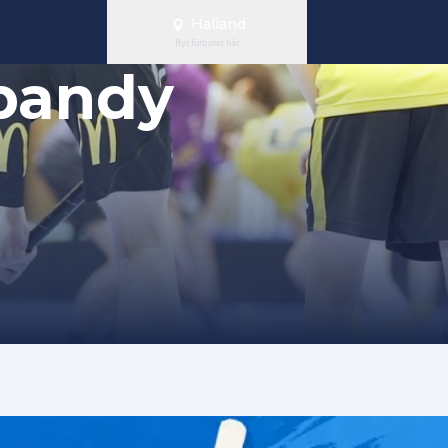
Halland
Byt förbund här
bandy