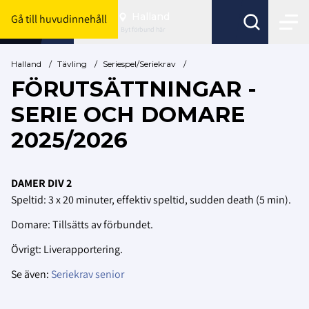
Halland
Gå till huvudinnehåll
Byt förbund här
Halland
/
Tävling
/
Seriespel/Seriekrav
/
FÖRUTSÄTTNINGAR -
SERIE OCH DOMARE
2025/2026
DAMER DIV 2
Speltid: 3 x 20 minuter, effektiv speltid, sudden death (5 min).
Domare: Tillsätts av förbundet.
Övrigt: Liverapportering.
Se även:
Seriekrav senior