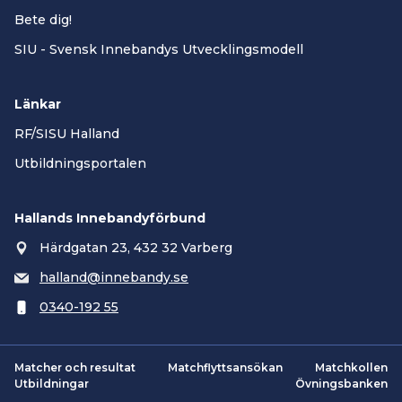
Bete dig!
SIU - Svensk Innebandys Utvecklingsmodell
Länkar
RF/SISU Halland
Utbildningsportalen
Hallands Innebandyförbund
Härdgatan 23, 432 32 Varberg
halland@innebandy.se
0340-192 55
Matcher och resultat
Matchflyttsansökan
Matchkollen
Utbildningar
Övningsbanken
Smartsvar AI