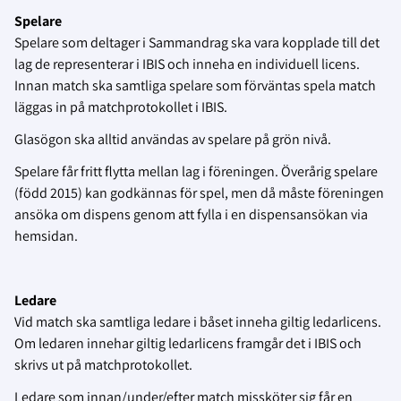
Spelare
Spelare som deltager i Sammandrag ska vara kopplade till det
lag de representerar i IBIS och inneha en individuell licens.
Innan match ska samtliga spelare som förväntas spela match
läggas in på matchprotokollet i IBIS.
Glasögon ska alltid användas av spelare på grön nivå.
Spelare får fritt flytta mellan lag i föreningen. Överårig spelare
(född 2015) kan godkännas för spel, men då måste föreningen
ansöka om dispens genom att fylla i en dispensansökan via
hemsidan.
Ledare
Vid match ska samtliga ledare i båset inneha giltig ledarlicens.
Om ledaren innehar giltig ledarlicens framgår det i IBIS och
skrivs ut på matchprotokollet.
Ledare som innan/under/efter match missköter sig får en