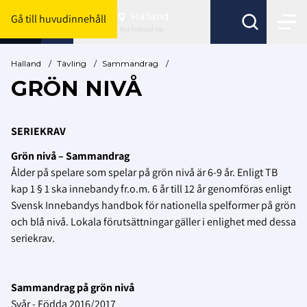
Halland
Gå till huvudinnehåll
Byt förbund här
Halland
/
Tävling
/
Sammandrag
/
GRÖN NIVÅ
SERIEKRAV
Grön nivå – Sammandrag
Ålder på spelare som spelar på grön nivå är 6-9 år. Enligt TB
kap 1 § 1 ska innebandy fr.o.m. 6 år till 12 år genomföras enligt
Svensk Innebandys handbok för nationella spelformer på grön
och blå nivå. Lokala förutsättningar gäller i enlighet med dessa
seriekrav.
Sammandrag på grön nivå
Svår - Födda 2016/2017