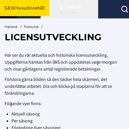
Halland
Gå till huvudinnehåll
Byt förbund här
Halland
/
Förbund
/
LICENSUTVECKLING
Här ser du vår aktuella och historiska licensutveckling.
Uppgifterna hämtas från iBIS och uppdateras varje morgon
och visar gårdagens antal registrerade betalningar.
Förstora gärna bilden så den täcker hela skärmen, det
underlättar arbetet. Dra och klicka på staplarna för att se
förändringarna.
Följande vyer finns:
Aktuell säsong
Per säsong
Förändring över säsonger