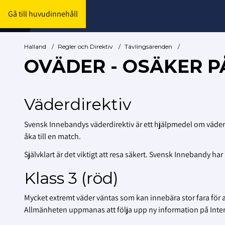
Gå till huvudinnehåll
Halland
/
Regler och Direktiv
/
Tävlingsärenden
/
OVÄDER - OSÄKER P
Väderdirektiv
Svensk Innebandys väderdirektiv är ett hjälpmedel om väderförh
åka till en match.
Självklart är det viktigt att resa säkert. Svensk Innebandy har
Klass 3 (röd)
Mycket extremt väder väntas som kan innebära stor fara för 
Allmänheten uppmanas att följa upp ny information på Interne