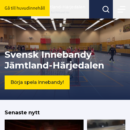
Jämtland-Härjedalen
Gå till huvudinnehåll
Byt förbund här
Svensk Innebandy
Jämtland-Härjedalen
Börja spela innebandy!
Senaste nytt