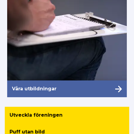
Våra utbildningar
Utveckla föreningen
Puff utan bild