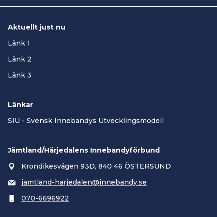
Aktuellt just nu
Länk 1
Länk 2
Länk 3
Länkar
SIU - Svensk Innebandys Utvecklingsmodell
Jämtland/Härjedalens Innebandyförbund
Krondikesvägen 93D, 840 46 ÖSTERSUND
jamtland-harjedalen@innebandy.se
070-6696922