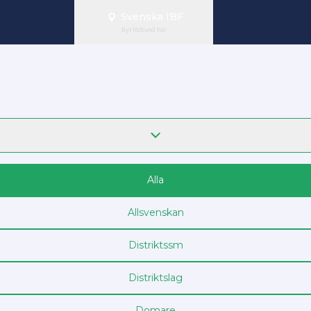
Svenska IBF
Byt förbund här
Alla
Allsvenskan
Distrikts­sm
Distriktslag
Domare