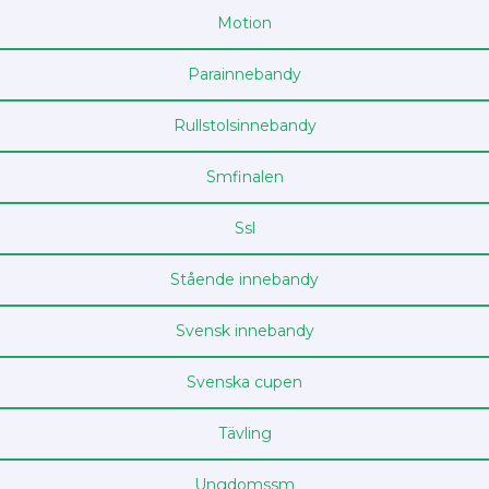
Motion
Para­innebandy
Rullstols­innebandy
Sm­finalen
Ssl
Stående innebandy
Svensk innebandy
Svenska cupen
Tävling
Ungdoms­sm