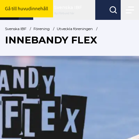
Svenska IBF
Gå till huvudinnehåll
Byt förbund här
Svenska IBF
/
Förening
/
Utveckla föreningen
/
INNEBANDY FLEX