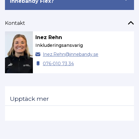
Innebandy Flex?
Kontakt
Inez Rehn
Inkluderingsansvarig
Inez.
Rehn@
innebandy.se
076-010 73 34
Upptäck mer