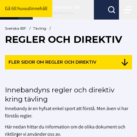
Svenska IBF
Gå till huvudinnehåll
Byt förbund här
Svenska IBF
/
Tävling
/
REGLER OCH DIREKTIV
FLER SIDOR OM REGLER OCH DIREKTIV
Innebandyns regler och direktiv
kring tävling
Innebandy är en hyfsat enkel sport att förstå. Men även vi har
förstås regler.
Här nedan hittar du information om de olika dokument och
riktlinjer vi använder oss av.