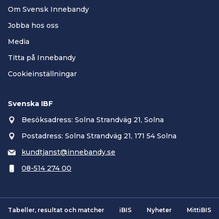
Om Svensk Innebandy
Jobba hos oss
Media
Titta på Innebandy
Cookieinställningar
Svenska IBF
Besöksadress: Solna Strandväg 21, Solna
Postadress: Solna Strandväg 21, 171 54 Solna
kundtjanst@innebandy.se
08-514 274 00
Tabeller, resultat och matcher
iBIS
Nyheter
MittiBIS
Smartsvar AI