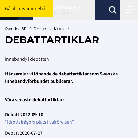
Svenska IBF
Gå till huvudinnehåll
Byt förbund här
Svenska IBF
/
Om oss
/
Media
/
DEBATTARTIKLAR
Innebandy i debatten
Här samlar vi löpande de debattartiklar som Svenska
Innebandyförbundet publicerar.
Våra senaste debattartiklar:
Debatt 2022-09-10
"Idrottsfrågors plats i valrörelsen"
Debatt 2020-07-27