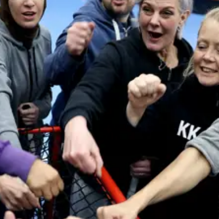
å bra att höra av sig till
Sofia Matteoni
, föreningsutv
ande bland barn- och ungdomar eller tryggare inneba
ebandy.
ningar görs på IdrottOnline via Svenska Innebandyfö
kan söka ekonomiskt stöd för och hur ni gör er ansök