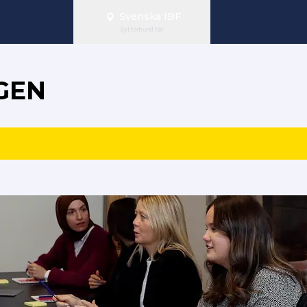
Svenska IBF
Byt förbund här
GEN