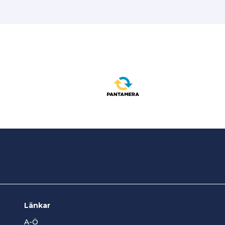
Länkar
A-Ö