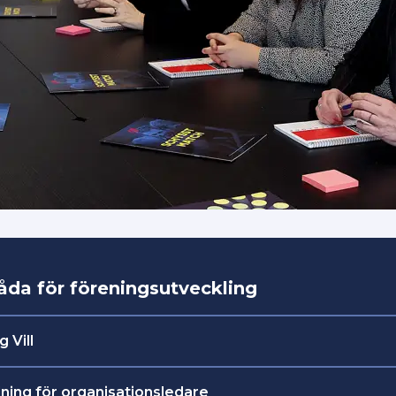
åda för föreningsutveckling
 Vill
verktyget Vår Förening Vill.
ning för organisationsledare