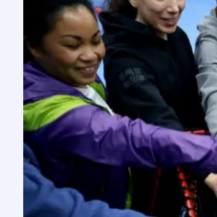
Det går ocks
och inflyt
Svensk Inn
Alla ansök
om vad ni 
här.