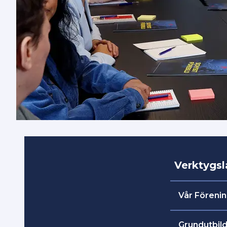
Verktygsl
Vår Förening
Ta hjälp av 
Grundutbild