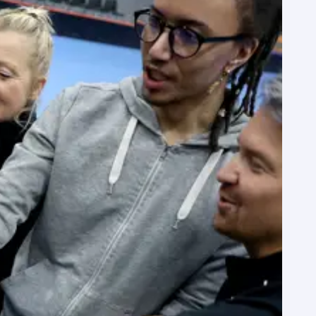
ecklare på
ndymiljöer.
rbundet.
an.
Läs mer