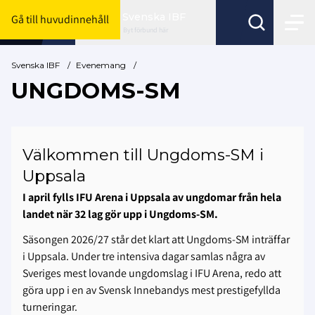
Svenska IBF
Gå till huvudinnehåll
Byt förbund här
Svenska IBF
/
Evenemang
/
UNGDOMS-SM
Välkommen till Ungdoms-SM i
Uppsala
I april fylls IFU Arena i Uppsala av ungdomar från hela
landet när 32 lag gör upp i Ungdoms-SM.
Säsongen 2026/27 står det klart att Ungdoms-SM inträffar
i Uppsala. Under tre intensiva dagar samlas några av
Sveriges mest lovande ungdomslag i IFU Arena, redo att
göra upp i en av Svensk Innebandys mest prestigefyllda
turneringar.