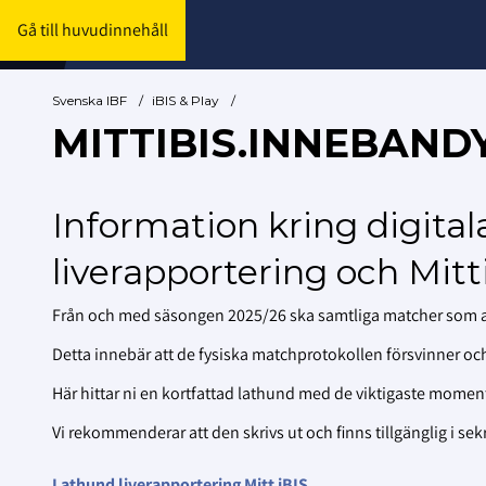
Gå till huvudinnehåll
Svenska IBF
/
iBIS & Play
/
MITTIBIS.INNEBAND
Information kring digital
liverapportering och Mitt
Från och med säsongen 2025/26 ska samtliga matcher som ad
Detta innebär att de fysiska matchprotokollen försvinner och
Här hittar ni en kortfattad lathund med de viktigaste momen
Vi rekommenderar att den skrivs ut och finns tillgänglig i sekre
Lathund liverapportering Mitt iBIS