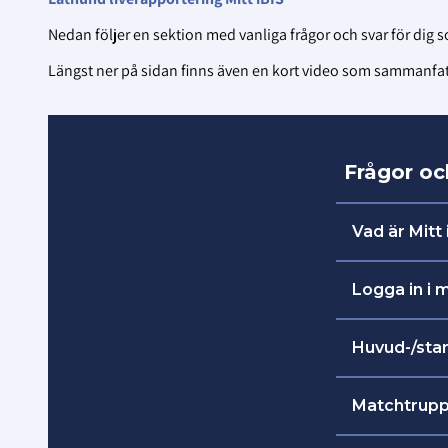
Nedan följer en sektion med vanliga frågor och svar för dig so
Längst ner på sidan finns även en kort video som sammanfattar
Frågor och
Vad är Mitt 
I Mitt iBIS
Logga in i m
i samband 
Länk till 
Huvud-/star
Ledare och tr
ta ut spe
Matchtrupp 
faststäl