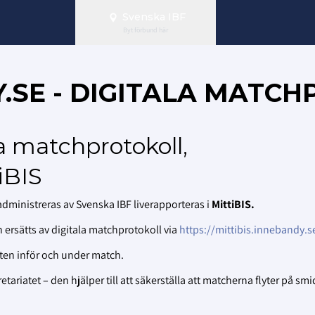
Svenska IBF
Byt förbund här
Y.SE - DIGITALA MAT
a matchprotokoll,
iBIS
ministreras av Svenska IBF liverapporteras i
MittiBIS.
 ersätts av digitala matchprotokoll via
https://mittibis.innebandy.s
ten inför och under match.
tariatet – den hjälper till att säkerställa att matcherna flyter på smi