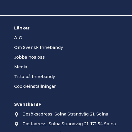
(junior/seni
226 - Ej uppt
"
8. Spara.
Länkar
Ändra personer
A-Ö
Om Svensk Innebandy
Jobba hos oss
Media
Klicka p
Titta på Innebandy
perioder
Cookieinställningar
Svenska IBF
Besöksadress: Solna Strandväg 21, Solna
Postadress: Solna Strandväg 21, 171 54 Solna