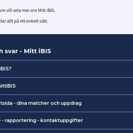
m vill veta mer om Mitt iBIS.
 allt på ett enkelt sätt.
 svar - Mitt iBIS
iBIS?
 kan ledare, tränare och domare göra de mest vanliga 
ittiBIS
med matcher.
inloggning:
https://mittibis.innebandy.se
tsida - dina matcher och uppdrag
änare kan till exempel:
lare till match.
- rapportering - kontaktuppgifter
la matchtruppen.