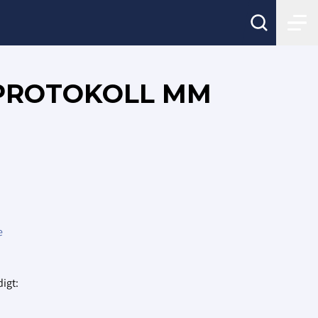
CHPROTOKOLL MM
e
digt: