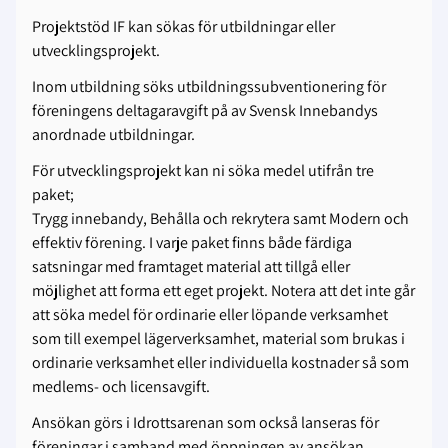
Projektstöd IF kan sökas för utbildningar eller
utvecklingsprojekt.
Inom utbildning söks utbildningssubventionering för
föreningens deltagaravgift på av Svensk Innebandys
anordnade utbildningar.
För utvecklingsprojekt kan ni söka medel utifrån tre
paket;
Trygg innebandy, Behålla och rekrytera samt Modern och
effektiv förening. I varje paket finns både färdiga
satsningar med framtaget material att tillgå eller
möjlighet att forma ett eget projekt. Notera att det inte går
att söka medel för ordinarie eller löpande verksamhet
som till exempel lägerverksamhet, material som brukas i
ordinarie verksamhet eller individuella kostnader så som
medlems- och licensavgift.
Ansökan görs i Idrottsarenan som också lanseras för
föreningar i samband med öppningen av ansökan.