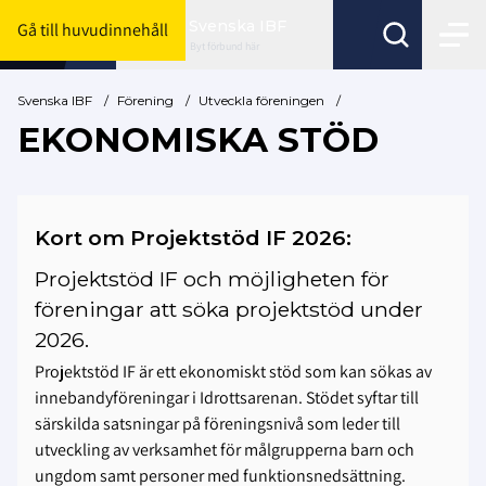
Svenska IBF
Gå till huvudinnehåll
Byt förbund här
Svenska IBF
/
Förening
/
Utveckla föreningen
/
EKONOMISKA STÖD
Kort om Projektstöd IF 2026:
Projektstöd IF och möjligheten för
föreningar att söka projektstöd under
2026.
Projektstöd IF är ett ekonomiskt stöd som kan sökas av
innebandyföreningar i Idrottsarenan. Stödet syftar till
särskilda satsningar på föreningsnivå som leder till
utveckling av verksamhet för målgrupperna barn och
ungdom samt personer med funktionsnedsättning.