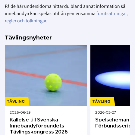
På de här undersidorna hittar du bland annat information så
innebandyn kan spelas utifrån gemensamma
förutsättningar,
regler och tolkningar.
Tävlingsnyheter
TÄVLING
TÄVLING
2026-06-29
2026-05-27
Kallelse till Svenska
Spelscheman
Innebandyförbundets
Förbundsserier
Tävlingskongress 2026