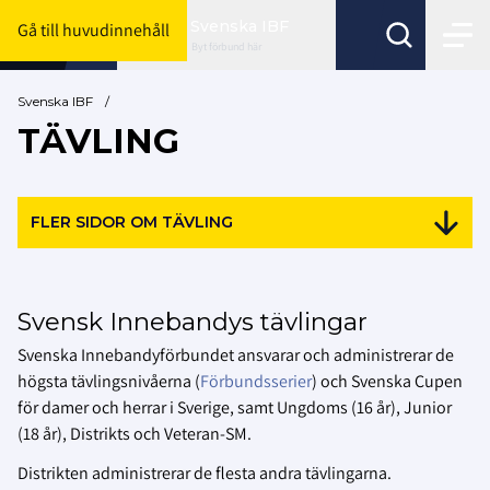
Svenska IBF
Gå till huvudinnehåll
Byt förbund här
Svenska IBF
/
TÄVLING
FLER SIDOR OM TÄVLING
Svensk Innebandys tävlingar
Svenska Innebandyförbundet ansvarar och administrerar de
högsta tävlingsnivåerna (
Förbundsserier
) och Svenska Cupen
för damer och herrar i Sverige, samt Ungdoms (16 år), Junior
(18 år), Distrikts och Veteran-SM.
Distrikten administrerar de flesta andra tävlingarna.