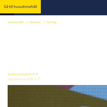
Gå till huvudinnehåll
Svenska IBF
/
Nyheter
/
Tävling
Svenska lag i
Champions 
Publicerad
2025-11-17
Uppdaterad 2025-11-17