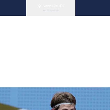
Svenska IBF
Byt förbund här
 kamp om final
Cup