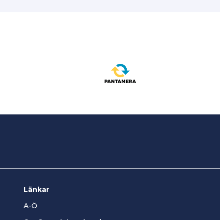
Länkar
A-Ö