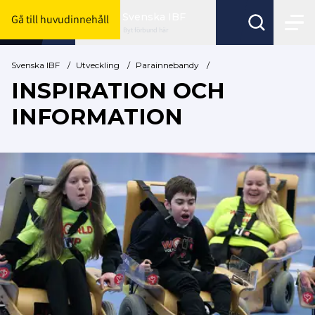
Svenska IBF
Gå till huvudinnehåll
Byt förbund här
Svenska IBF
/
Utveckling
/
Parainnebandy
/
INSPIRATION OCH
INFORMATION