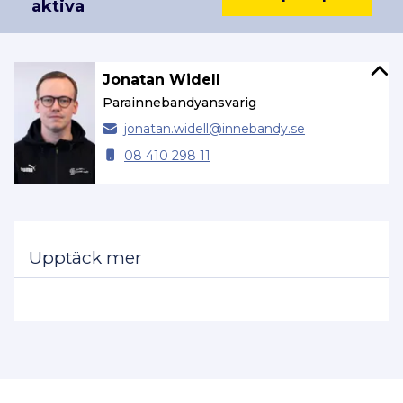
aktiva
Jonatan Widell
Parainnebandyansvarig
jonatan.
widell@
innebandy.se
08 410 298 11
Upptäck mer