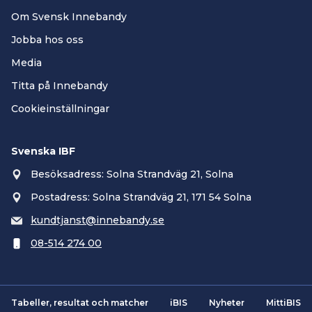
Om Svensk Innebandy
Jobba hos oss
Media
Titta på Innebandy
Cookieinställningar
Svenska IBF
Besöksadress: Solna Strandväg 21, Solna
Postadress: Solna Strandväg 21, 171 54 Solna
kundtjanst@innebandy.se
08-514 274 00
Tabeller, resultat och matcher
iBIS
Nyheter
MittiBIS
Smartsvar AI