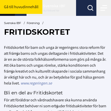
Svenska IBF
Gå till huvudinnehåll
Byt förbund här
Svenska IBF
/
Förening
/
FRITIDSKORTET
Fritidskortet för barn och unga är regeringens stora reform för
att främja barns och ungas deltagande i fritidsaktiviteter. Det
är en av de största folkhälsoreformerna som görs på många år.
Att öka barns och ungas rörelse, stärka konditionen och
främja kreativt och kulturellt skapande i sociala sammanhang
är viktigt här och nu, och är av betydelse för god hälsa genom
hela livet.
www.regeringen.se
Bli en del av Fritidskortet
För att föräldrar och vårdnadshavare ska kunna använda
Fritidskortet behöver ni som erbjuder fritidsaktiviteter för barn