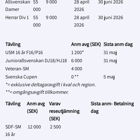
Allsvenskan
55
9 000
28 april
30 juni 2026
Damer
000
2026
Herrar Div 1
55
9 000
28 april
30 juni 2026
000
2026
Tävling
Anm avg (SEK)
Sista anm dag
USM 16 år F16/P16
1 200*
31 maj
Juniorallsvenskan DJ18/HJ18
6 000
31 maj
Veteran-SM
4 000
Svenska Cupen
0
**
5 maj
*= exklusive deltagaravgift i kval och region.
**= omgångsavgift tillkommer.
Tävling
Anm avg
Varav
Sista anm-
Betalning
(SEK)
reseutjämning
dag
(SEK)
SDF-SM
12 000
2 500
16 år