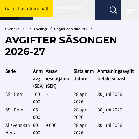
Svenska IBF
Gå till huvudinnehåll
Byt förbund här
Svenska IBF
/
Tävling
/
Regler och direktiv
/
AVGIFTER SÄSONGEN
2026-27
Serie
Anm
Varav
Sista anm
Anmälningsavgift
avg
reseutjämn.
datum
betald senast
(SEK)
(SEK)
SSL Herr
100
-
28 april
30 juni 2026
000
2026
SSL Dam
65
-
28 april
30 juni 2026
000
2026
Allsvenskan
60
9 000
28 april
30 juni 2026
Herrar
000
2026