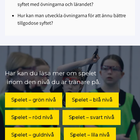
syftet med övningarna och lärandet?
Hur kan man utveckla övningarna för att ännu bättre
tillgodose syftet?
Här kan du läsa mer om spelet
inom d
en nivå du är tränare på.
Spelet – grön nivå
Spelet – blå nivå
Spelet – röd nivå
Spelet – svart nivå
Spelet – guldnivå
Spelet – lila nivå