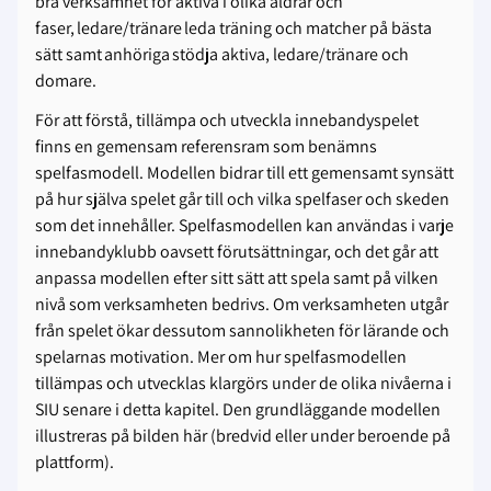
bra verksamhet för aktiva i olika åldrar och
faser, ledare/tränare leda träning och matcher på bästa
sätt samt anhöriga stödja aktiva, ledare/tränare och
domare.
För att förstå, tillämpa och utveckla innebandyspelet
finns en gemensam referensram som benämns
spelfasmodell. Modellen bidrar till ett gemensamt synsätt
på hur själva spelet går till och vilka spelfaser och skeden
som det innehåller. Spelfasmodellen kan användas i varje
innebandyklubb oavsett förutsättningar, och det går att
anpassa modellen efter sitt sätt att spela samt på vilken
nivå som verksamheten bedrivs. Om verksamheten utgår
från spelet ökar dessutom sannolikheten för lärande och
spelarnas motivation. Mer om hur spelfasmodellen
tillämpas och utvecklas klargörs under de olika nivåerna i
SIU senare i detta kapitel. Den grundläggande modellen
illustreras på bilden här (bredvid eller under beroende på
plattform).