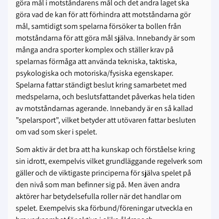
göra mål i motståndarens mål och det andra laget ska
göra vad de kan för att förhindra att motståndarna gör
mål, samtidigt som spelarna försöker ta bollen från
motståndarna för att göra mål själva. Innebandy är som
många andra sporter komplex och ställer krav på
spelarnas förmåga att använda tekniska, taktiska,
psykologiska och motoriska/fysiska egenskaper.
Spelarna fattar ständigt beslut kring samarbetet med
medspelarna, och beslutsfattandet påverkas hela tiden
av motståndarnas agerande. Innebandy är en så kallad
”spelarsport”, vilket betyder att utövaren fattar besluten
om vad som sker i spelet.
Som aktiv är det bra att ha kunskap och förståelse kring
sin idrott, exempelvis vilket grundläggande regelverk som
gäller och de viktigaste principerna för själva spelet på
den nivå som man befinner sig på. Men även andra
aktörer har betydelsefulla roller när det handlar om
spelet. Exempelvis ska förbund/föreningar utveckla en