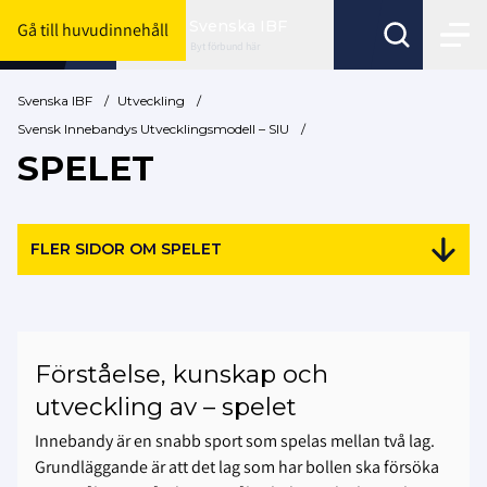
Svenska IBF
Gå till huvudinnehåll
Byt förbund här
Svenska IBF
/
Utveckling
/
Svensk Innebandys Utvecklingsmodell – SIU
/
SPELET
FLER SIDOR OM SPELET
Förståelse, kunskap och
utveckling av – spelet
Innebandy är en snabb sport som spelas mellan två lag.
Grundläggande är att det lag som har bollen ska försöka