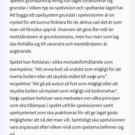
Spelets grundprincip kring hur laget strukturerar sig
grundas i vilken typ av spelvision och speltanke laget har.
Att bygga ett spelsystem grundat i spelvisionen är en
nyckel för att kunna förklara för de aktiva vad det är som
man vill försöka uppnå. Visionen att göra fler mål än
motståndaren är grundscenario, men hur man som lag
ska förhålla sig till varandra och motståndaren är
avgörande.
Spelet kan förklaras i olika motsatsförhållande som
exempelvis: “Att vinna boll så snabbt som möjligt för att
överta bollen eller att skydda målet till varje pris”
respektive “Att gå på avslut så fort som möjligt eller att
skydda bollen så mycket som möjligt vid bollinnehav”.
Varje spelare behöver vara medveten om vilka principer
som ska tillämpas i spelet utifrån spelvisionen samt
spelsystemet som ska praktiseras för att ge laget goda
möjligheter att nå det man vill. Samtidigt ska spelvisionen
vara anpassad efter vilken nivå som spelarna befinner sig
på.