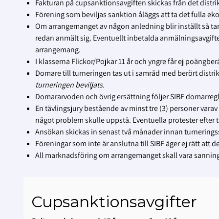
Fakturan på cupsanktionsavgiften skickas från det distri
Förening som beviljas sanktion åläggs att ta det fulla 
Om arrangemanget av någon anledning blir inställt så t
redan anmält sig. Eventuellt inbetalda anmälningsavgifter
arrangemang.
I klasserna Flickor/Pojkar 11 år och yngre får ej poängber
Domare till turneringen tas ut i samråd med berört distr
turneringen beviljats.
Domararvoden och övrig ersättning följer SIBF domarre
En tävlingsjury bestående av minst tre (3) personer varav
något problem skulle uppstå. Eventuella protester efter 
Ansökan skickas in senast två månader innan turnerings
Föreningar som inte är anslutna till SIBF äger ej rätt att 
All marknadsföring om arrangemanget skall vara sanning
Cupsanktionsavgifter