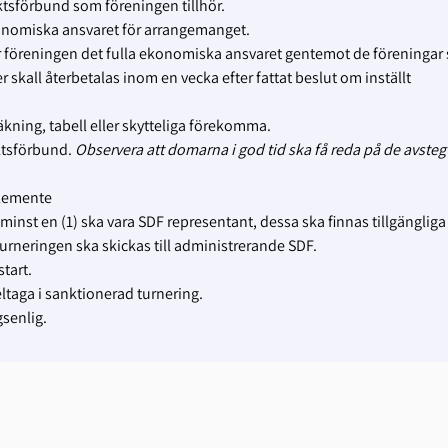
ktsförbund som föreningen tillhör.
ekonomiska ansvaret för arrangemanget.
ar föreningen det fulla ekonomiska ansvaret gentemot de föreningar
 skall återbetalas inom en vecka efter fattat beslut om inställt
äkning, tabell eller skytteliga förekomma.
iktsförbund.
Observera att domarna i god tid ska få reda på de avste
glemente
 minst en (1) ska vara SDF representant, dessa ska finnas tillgänglig
turneringen ska skickas till administrerande SDF.
start.
deltaga i sanktionerad turnering.
senlig.