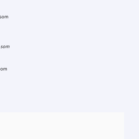
 som
g som
a om