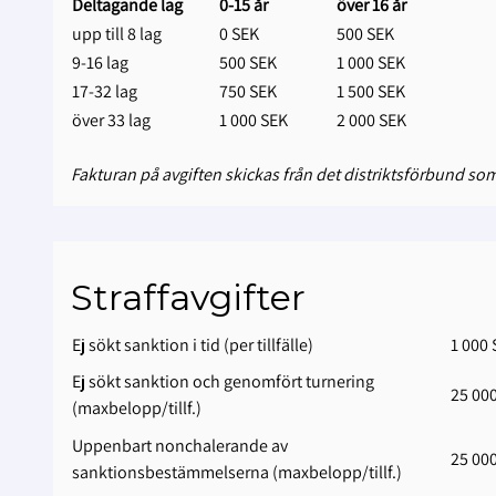
Deltagande lag
0-15 år
över 16 år
upp till 8 lag
0 SEK
500 SEK
9-16 lag
500 SEK
1 000 SEK
17-32 lag
750 SEK
1 500 SEK
över 33 lag
1 000 SEK
2 000 SEK
Fakturan på avgiften skickas från det distriktsförbund som
Straffavgifter
Ej sökt sanktion i tid (per tillfälle)
1 000
Ej sökt sanktion och genomfört turnering
25 00
(maxbelopp/tillf.)
Uppenbart nonchalerande av
25 00
sanktionsbestämmelserna (maxbelopp/tillf.)