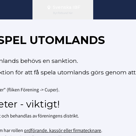
Svenska IBF
Byt förbund här
/SPEL UTOMLANDS
omlands behövs en sanktion.
tion för att få spela utomlands görs genom att 
er" (fliken Förening -> Cuper).
er - viktigt!
t och behandlas av föreningens distrikt.
m har rollen
ordförande. kassör eller firmatecknare
.