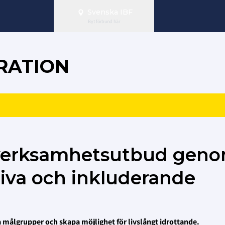
Svenska IBF
Byt förbund här
RATION
 verksamhetsutbud gen
tiva och inkluderande
 målgrupper och skapa möjlighet för livslångt idrottande.