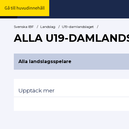
Gå till huvudinnehåll
Svenska IBF
/
Landslag
/
U19-damlandslaget
/
ALLA U19-DAMLAND
Alla landslagsspelare
Upptäck mer