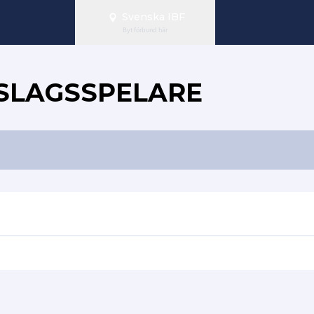
Svenska IBF
Byt förbund här
SLAGSSPELARE