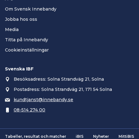
Om Svensk Innebandy
Jobba hos oss
Media
Titta på Innebandy
Cookieinställningar
Svenska IBF
Besöksadress: Solna Strandväg 21, Solna
Postadress: Solna Strandväg 21, 171 54 Solna
kundtjanst@innebandy.se
08-514 274 00
Tabeller, resultat och matcher
iBIS
Nyheter
MittiBIS
Smartsvar AI