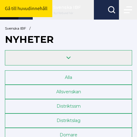
Svenska IBF
Gå till huvudinnehåll
Byt förbund här
Svenska IBF
/
NYHETER
Alla
Allsvenskan
Distrikts­sm
Distriktslag
Domare