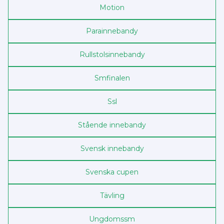
Motion
Para­innebandy
Rullstols­innebandy
Sm­finalen
Ssl
Stående innebandy
Svensk innebandy
Svenska cupen
Tävling
Ungdoms­sm