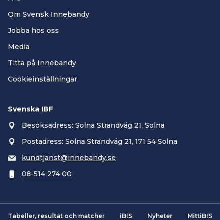
Om Svensk Innebandy
Jobba hos oss
Media
Titta på Innebandy
Cookieinställningar
Svenska IBF
Besöksadress: Solna Strandväg 21, Solna
Postadress: Solna Strandväg 21, 171 54 Solna
kundtjanst@innebandy.se
08-514 274 00
Tabeller, resultat och matcher
iBIS
Nyheter
MittiBIS
Smartsvar AI