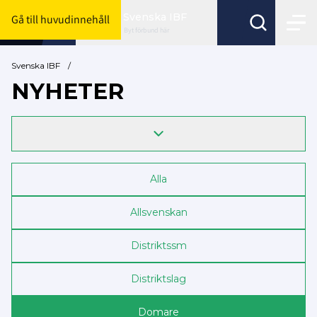
Svenska IBF
Gå till huvudinnehåll
Byt förbund här
Svenska IBF
/
NYHETER
Alla
Allsvenskan
Distrikts­sm
Distriktslag
Domare