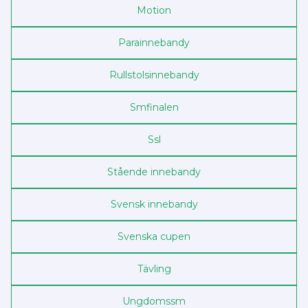
Motion
Para­innebandy
Rullstols­innebandy
Sm­finalen
Ssl
Stående innebandy
Svensk innebandy
Svenska cupen
Tävling
Ungdoms­sm