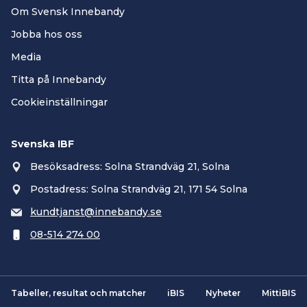
Om Svensk Innebandy
Jobba hos oss
Media
Titta på Innebandy
Cookieinställningar
Svenska IBF
Besöksadress: Solna Strandväg 21, Solna
Postadress: Solna Strandväg 21, 171 54 Solna
kundtjanst@innebandy.se
08-514 274 00
Tabeller, resultat och matcher
iBIS
Nyheter
MittiBIS
Smartsvar AI