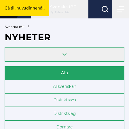
Svenska IBF
Gå till huvudinnehåll
Byt förbund här
Svenska IBF
/
NYHETER
Alla
Allsvenskan
Distrikts­sm
Distriktslag
Domare