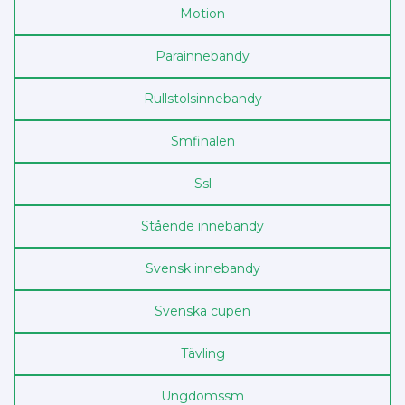
Motion
Para­innebandy
Rullstols­innebandy
Sm­finalen
Ssl
Stående innebandy
Svensk innebandy
Svenska cupen
Tävling
Ungdoms­sm