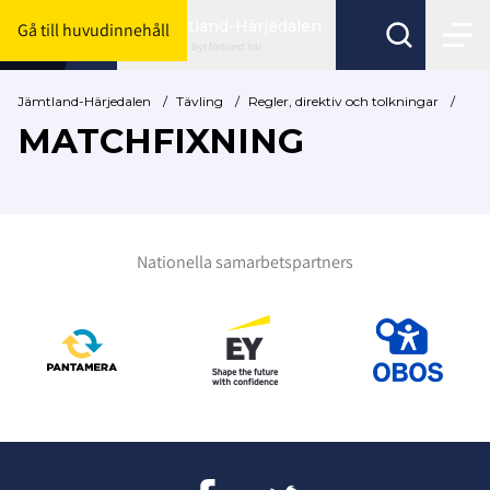
Jämtland-Härjedalen
Gå till huvudinnehåll
Byt förbund här
Jämtland-Härjedalen
/
Tävling
/
Regler, direktiv och tolkningar
/
MATCHFIXNING
Nationella samarbetspartners