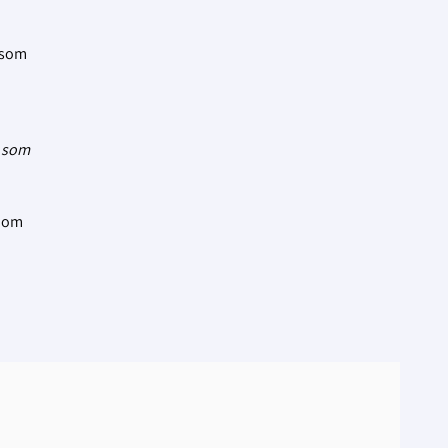
 som
g som
a om