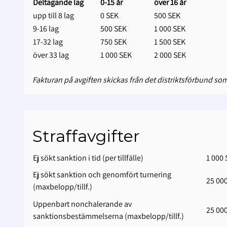
Deltagande lag
0-15 år
över 16 år
upp till 8 lag
0 SEK
500 SEK
9-16 lag
500 SEK
1 000 SEK
17-32 lag
750 SEK
1 500 SEK
över 33 lag
1 000 SEK
2 000 SEK
Fakturan på avgiften skickas från det distriktsförbund som
Straffavgifter
Ej sökt sanktion i tid (per tillfälle)
1 000
Ej sökt sanktion och genomfört turnering
25 00
(maxbelopp/tillf.)
Uppenbart nonchalerande av
25 00
sanktionsbestämmelserna (maxbelopp/tillf.)