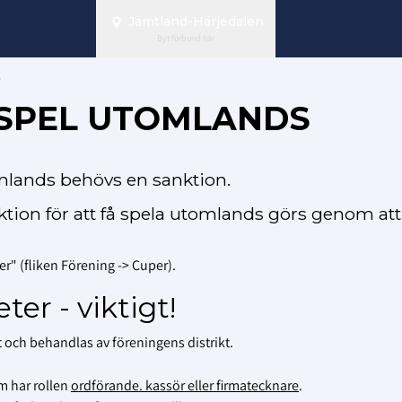
Jämtland-Härjedalen
Byt förbund här
/SPEL UTOMLANDS
omlands behövs en sanktion.
tion för att få spela utomlands görs genom att 
er" (fliken Förening -> Cuper).
er - viktigt!
t och behandlas av föreningens distrikt.
m har rollen
ordförande. kassör eller firmatecknare
.