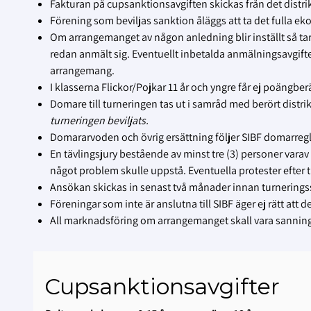
Fakturan på cupsanktionsavgiften skickas från det distri
Förening som beviljas sanktion åläggs att ta det fulla 
Om arrangemanget av någon anledning blir inställt så t
redan anmält sig. Eventuellt inbetalda anmälningsavgifter
arrangemang.
I klasserna Flickor/Pojkar 11 år och yngre får ej poängber
Domare till turneringen tas ut i samråd med berört distr
turneringen beviljats.
Domararvoden och övrig ersättning följer SIBF domarre
En tävlingsjury bestående av minst tre (3) personer varav
något problem skulle uppstå. Eventuella protester efter 
Ansökan skickas in senast två månader innan turnerings
Föreningar som inte är anslutna till SIBF äger ej rätt att 
All marknadsföring om arrangemanget skall vara sanning
Cupsanktionsavgifter