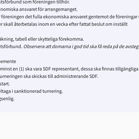
ktsförbund som föreningen tillhör.
ekonomiska ansvaret för arrangemanget.
ar föreningen det fulla ekonomiska ansvaret gentemot de föreningar
 skall återbetalas inom en vecka efter fattat beslut om inställt
äkning, tabell eller skytteliga förekomma.
iktsförbund.
Observera att domarna i god tid ska få reda på de avste
glemente
 minst en (1) ska vara SDF representant, dessa ska finnas tillgänglig
turneringen ska skickas till administrerande SDF.
start.
deltaga i sanktionerad turnering.
senlig.