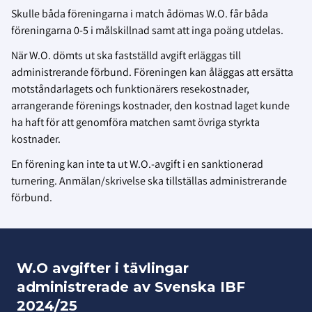
Skulle båda föreningarna i match ådömas W.O. får båda
föreningarna 0-5 i målskillnad samt att inga poäng utdelas.
När W.O. dömts ut ska fastställd avgift erläggas till
administrerande förbund. Föreningen kan åläggas att ersätta
motståndarlagets och funktionärers resekostnader,
arrangerande förenings kostnader, den kostnad laget kunde
ha haft för att genomföra matchen samt övriga styrkta
kostnader.
En förening kan inte ta ut W.O.-avgift i en sanktionerad
turnering. Anmälan/skrivelse ska tillställas administrerande
förbund.
W.O avgifter i tävlingar
administrerade av Svenska IBF
2024/25