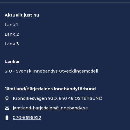
Tävlingsbestämmelserna kapitel 4 §4.
Aktuellt just nu
Länk 1
Länk 2
Länk 3
Länkar
SIU - Svensk Innebandys Utvecklingsmodell
Jämtland/Härjedalens Innebandyförbund
Krondikesvägen 93D, 840 46 ÖSTERSUND
jamtland-harjedalen@innebandy.se
070-6696922