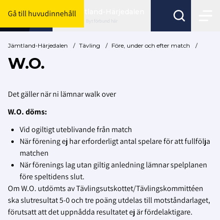
Jämtland-Härjedalen
Gå till huvudinnehåll
Byt förbund här
Jämtland-Härjedalen
/
Tävling
/
Före, under och efter match
/
W.O.
Det gäller när ni lämnar walk over
W.O. döms:
Vid ogiltigt uteblivande från match
När förening ej har erforderligt antal spelare för att fullfölja
matchen
När förenings lag utan giltig anledning lämnar spelplanen
före speltidens slut.
Om W.O. utdömts av Tävlingsutskottet/Tävlingskommittéen
ska slutresultat 5-0 och tre poäng utdelas till motståndarlaget,
förutsatt att det uppnådda resultatet ej är fördelaktigare.