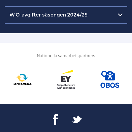
W.O-avgifter säsongen 2024/25
Tävling
Belopp
Förbundsserier (inkl slutspel
5000
och kval)
SEK
och Svenska Cupen
Nationella samarbetspartners
Juniorallsvenskan
3000
seriespel/play off
SEK
5000
Slutspel JAS/USM
SEK
3000
Regionslutspel USM
SEK
Övriga SIBF administrerade
1000
matcher
SEK
Ytterligare kostnader kan tillkomma enligt