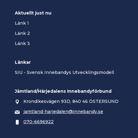
Aktuellt just nu
Länk 1
Länk 2
Länk 3
Länkar
SIU - Svensk Innebandys Utvecklingsmodell
Jämtland/Härjedalens Innebandyförbund
Krondikesvägen 93D, 840 46 ÖSTERSUND
jamtland-harjedalen@innebandy.se
070-6696922