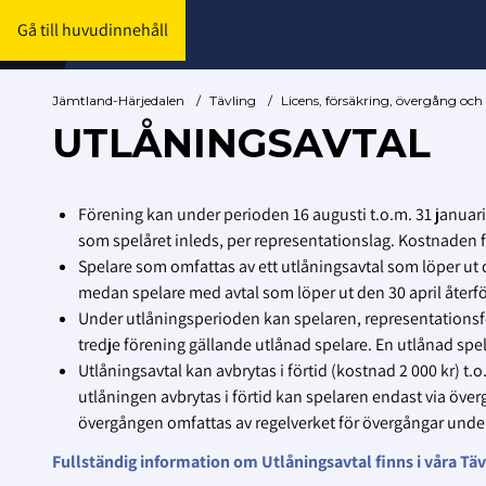
Gå till huvudinnehåll
Jämtland-Härjedalen
/
Tävling
/
Licens, försäkring, övergång oc
UTLÅNINGSAVTAL
Förening kan under perioden 16 augusti t.o.m. 31 januari 
som spelåret inleds, per representationslag. Kostnaden för
Spelare som omfattas av ett utlåningsavtal som löper ut d
medan spelare med avtal som löper ut den 30 april återfö
Under utlåningsperioden kan spelaren, representationsfö
tredje förening gällande utlånad spelare. En utlånad spe
Utlåningsavtal kan avbrytas i förtid (kostnad 2 000 kr) t.
utlåningen avbrytas i förtid kan spelaren endast via över
övergången omfattas av regelverket för övergångar under
Fullständig information om Utlåningsavtal finns i våra Tä