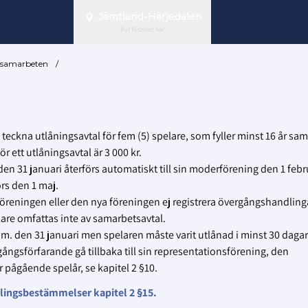
Jämtland-Härjedalen
Byt förbund här
h samarbeten
/
teckna utlåningsavtal för fem (5) spelare, som fyller minst 16 år sa
 ett utlåningsavtal är 3 000 kr.
en 31 januari återförs automatiskt till sin moderförening den 1 febr
rs den 1 maj.
reningen eller den nya föreningen ej registrera övergångshandlingar
lare omfattas inte av samarbetsavtal.
o.m. den 31 januari men spelaren måste varit utlånad i minst 30 dagar
gångsförfarande gå tillbaka till sin representationsförening, den
 pågående spelår, se kapitel 2 §10.
vlingsbestämmelser kapitel 2 §15.