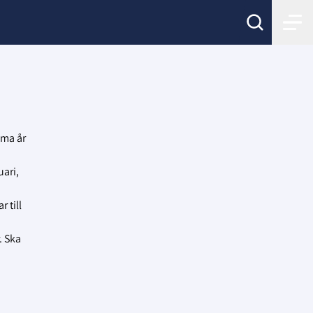
mma år
uari,
 till
. Ska