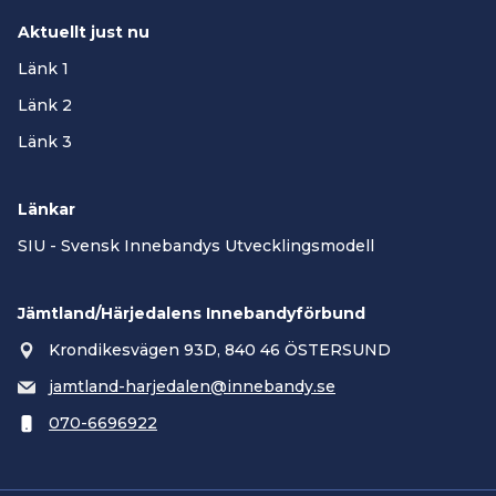
Aktuellt just nu
Länk 1
Länk 2
Länk 3
Länkar
SIU - Svensk Innebandys Utvecklingsmodell
Jämtland/Härjedalens Innebandyförbund
Krondikesvägen 93D, 840 46 ÖSTERSUND
jamtland-harjedalen@innebandy.se
070-6696922