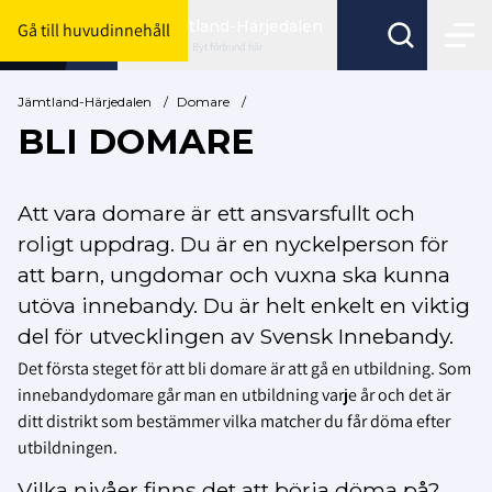
Jämtland-Härjedalen
Gå till huvudinnehåll
Byt förbund här
Jämtland-Härjedalen
/
Domare
/
BLI DOMARE
Att vara domare är ett ansvarsfullt och
roligt uppdrag. Du är en nyckelperson för
att barn, ungdomar och vuxna ska kunna
utöva innebandy. Du är helt enkelt en viktig
del för utvecklingen av Svensk Innebandy.
Det första steget för att bli domare är att gå en utbildning. Som
innebandydomare går man en utbildning varje år och det är
ditt distrikt som bestämmer vilka matcher du får döma efter
utbildningen.
Vilka nivåer finns det att börja döma på?