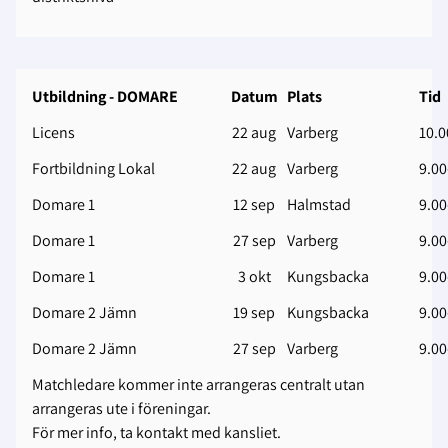
Utbildning ‐ DOMARE
Datum
Plats
Tid
Licens
22 aug
Varberg
10.0
Fortbildning Lokal
22 aug
Varberg
9.00
Domare 1
12 sep
Halmstad
9.00
Domare 1
27 sep
Varberg
9.00
Domare 1
3 okt
Kungsbacka
9.00
Domare 2 Jämn
19 sep
Kungsbacka
9.00
Domare 2 Jämn
27 sep
Varberg
9.00
Matchledare kommer inte arrangeras centralt utan
arrangeras ute i föreningar.
För mer info, ta kontakt med kansliet.