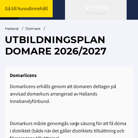
Halland
Gå till huvudinnehåll
Byt förbund här
Halland
/
Domare
/
UTBILDNINGSPLAN
DOMARE 2026/2027
Domarlicens
Domarlicens erhålls genom att domaren deltager på
anvisad domarkurs arrangerad av Hallands
Innebandyförbund.
Domarkurs måste genomgås varje säsong för att få döma
i distriktet (både när det gäller distriktets tillsättning och