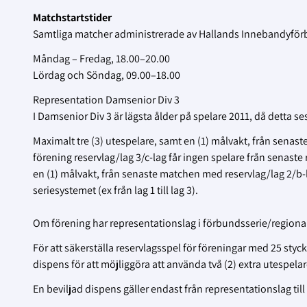
Matchstartstider
Samtliga matcher administrerade av Hallands Innebandyförbu
Måndag – Fredag, 18.00–20.00
Lördag och Söndag, 09.00–18.00
Representation Damsenior Div 3
I Damsenior Div 3 är lägsta ålder på spelare 2011, då detta s
Maximalt tre (3) utespelare, samt en (1) målvakt, från senast
förening reservlag/lag 3/c-lag får ingen spelare från senast
en (1) målvakt, från senaste matchen med reservlag/lag 2/b-la
seriesystemet (ex från lag 1 till lag 3).
Om förening har representationslag i förbundsserie/regional ser
För att säkerställa reservlagsspel för föreningar med 25 styc
dispens för att möjliggöra att använda två (2) extra utespe
En beviljad dispens gäller endast från representationslag till re