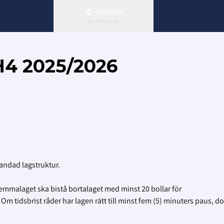
Halland
Byt förbund här
4 2025/2026
landad lagstruktur.
hemmalaget ska bistå bortalaget med minst 20 bollar för
 Om tidsbrist råder har lagen rätt till minst fem (5) minuters paus, 