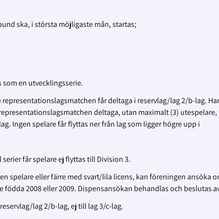
nd ska, i största möjligaste mån, startas;
es som en utvecklingsserie.
e representationslagsmatchen får deltaga i reservlag/lag 2/b-lag. Ha
e representationslagsmatchen deltaga, utan maximalt (3) utespelare,
g. Ingen spelare får flyttas ner från lag som ligger högre upp i
ier får spelare ej flyttas till Division 3.
ken spelare eller färre med svart/lila licens, kan föreningen ansöka 
lare födda 2008 eller 2009. Dispensansökan behandlas och beslutas a
servlag/lag 2/b-lag, ej till lag 3/c-lag.