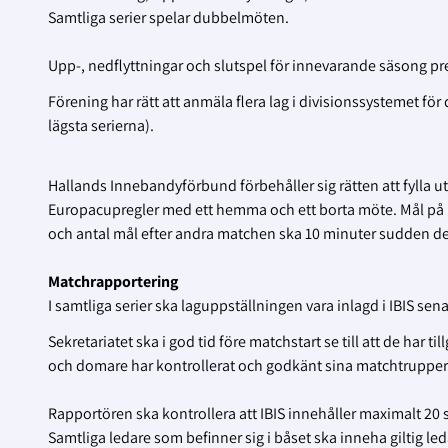
Samtliga serier spelar dubbelmöten.
Upp-, nedflyttningar och slutspel för innevarande säsong p
Förening har rätt att anmäla flera lag i divisionssystemet fö
lägsta serierna).
Hallands Innebandyförbund förbehåller sig rätten att fylla ut
Europacupregler med ett hemma och ett borta möte. Mål på bo
och antal mål efter andra matchen ska 10 minuter sudden dea
Matchrapportering
I samtliga serier ska laguppställningen vara inlagd i IBIS se
Sekretariatet ska i god tid före matchstart se till att de har ti
och domare har kontrollerat och godkänt sina matchtrupper
Rapportören ska kontrollera att IBIS innehåller maximalt 20 
Samtliga ledare som befinner sig i båset ska inneha giltig led