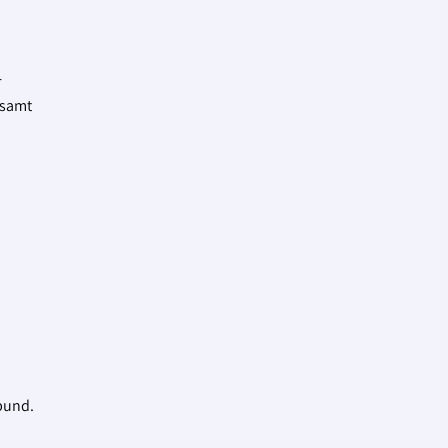
r
 samt
rbund.