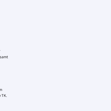
r
 samt
om
v TK.