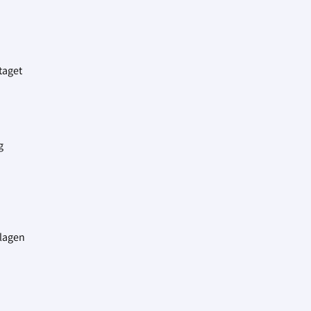
taget
g
 lagen