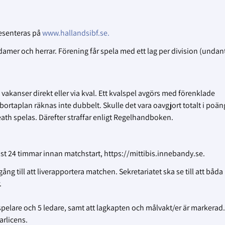
resenteras på
www.hallandsibf.se.
r damer och herrar. Förening får spela med ett lag per division (undan
 vakanser direkt eller via kval. Ett kvalspel avgörs med förenklade
rtaplan räknas inte dubbelt. Skulle det vara oavgjort totalt i poän
th spelas. Därefter straffar enligt Regelhandboken.
nast 24 timmar innan matchstart, https://mittibis.innebandy.se.
llgång till att liverapportera matchen. Sekretariatet ska se till att båda
.
spelare och 5 ledare, samt att lagkapten och målvakt/er är markerad.
arlicens.