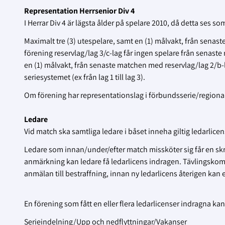
Representation Herrsenior Div 4
I Herrar Div 4 är lägsta ålder på spelare 2010, då detta ses so
Maximalt tre (3) utespelare, samt en (1) målvakt, från senast
förening reservlag/lag 3/c-lag får ingen spelare från senast
en (1) målvakt, från senaste matchen med reservlag/lag 2/b-la
seriesystemet (ex från lag 1 till lag 3).
Om förening har representationslag i förbundsserie/regional ser
Ledare
Vid match ska samtliga ledare i båset inneha giltig ledarlicen
Ledare som innan/under/efter match missköter sig får en sk
anmärkning kan ledare få ledarlicens indragen.
Tävlingskomm
anmälan till bestraffning, innan ny ledarlicens återigen kan e
En förening som fått en eller flera ledarlicenser indragna k
Serieindelning/Upp och nedflyttningar/Vakanser