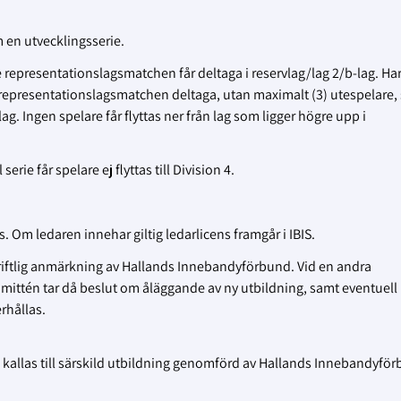
m en utvecklingsserie.
e representationslagsmatchen får deltaga i reservlag/lag 2/b-lag. Ha
e representationslagsmatchen deltaga, utan maximalt (3) utespelare,
g. Ingen spelare får flyttas ner från lag som ligger högre upp i
ie får spelare ej flyttas till Division 4.
s. Om ledaren innehar giltig ledarlicens framgår i IBIS.
riftlig anmärkning av Hallands Innebandyförbund. Vid en andra
ittén tar då beslut om åläggande av ny utbildning, samt eventuell
rhållas.
an kallas till särskild utbildning genomförd av Hallands Innebandyfö