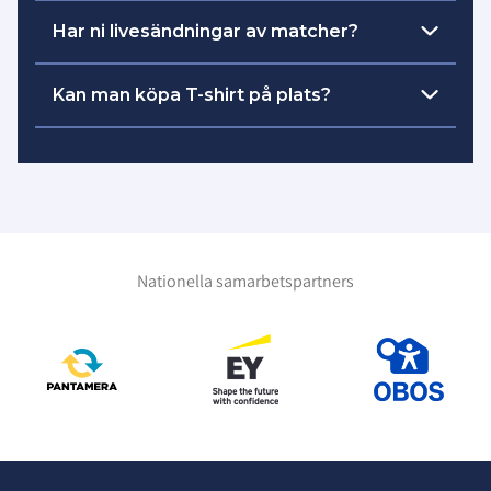
Har ni livesändningar av matcher?
Ja det har vi, ni kommer kunna hitta dem
Kan man köpa T-shirt på plats?
i innebandy play appen.
Ja, av våran leverantör Sandhems
Ni hittar det på denna sida.
Textiltryck som kommer hålla till i
Idrottshuset.
Man kan förbeställa en tröja och då kan
man få sitt namn tryckt på tröjan.
Nationella samarbetspartners
Länk kommer snart