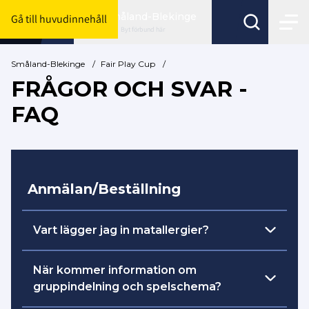
Småland-Blekinge
Gå till huvudinnehåll
Byt förbund här
Småland-Blekinge
/
Fair Play Cup
/
FRÅGOR OCH SVAR -
FAQ
Anmälan/Beställning
Vart lägger jag in matallergier?
Alla allergier registreras i Profixio under
När kommer information om
spelartruppen.
gruppindelning och spelschema?
(Ni skall inte lägga in de spelare som inte