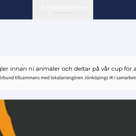
Småland-Blekinge
Byt förbund här
gler innan ni anmäler och deltar på vår cup för a
förbund tillsammans med lokalarrangören Jönköpings IK i samarbet