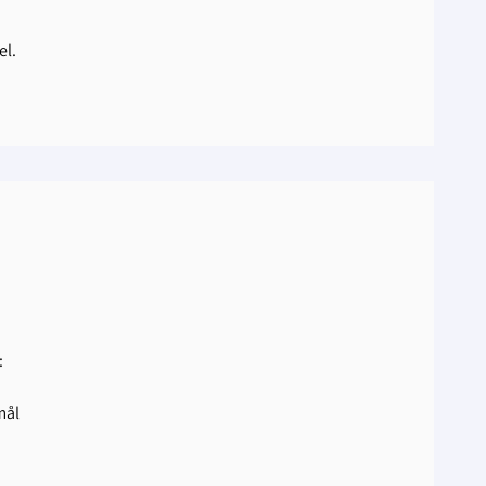
el.
:
mål