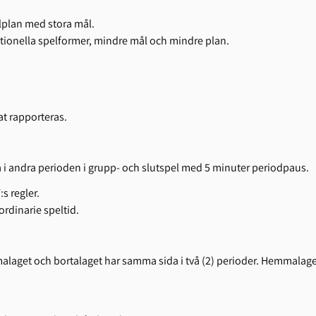
lplan med stora mål.
ationella spelformer, mindre mål och mindre plan.
at rapporteras.
rna i andra perioden i grupp- och slutspel med 5 minuter periodpaus.
:s regler.
rdinarie speltid.
get och bortalaget har samma sida i två (2) perioder. Hemmalaget bör