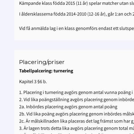
Kämpande klass födda 2015 (11 år) spelar matcher utan sl
I åldersklasserna födda 2014-2010 (12-16 år), går 1:an och 2:a
Vid få anmälda lag i en klass genomförs endast ett slutspe
Placering/priser
Tabellpalcering: turnering
Kapitel 3 §6 b.
1. Placering i turnering avgörs genom antal vunna poäng i
2. Vid lika poängställning avgörs placering genom inbördes
2a. Inbördes placering avgörs genom antal poäng
2b. Vid lika poäng avgörs placering genom inbördes målski
2c. Är målskillnaden lika placeras det lag främst som har g
3. Är lagen trots detta lika avgörs placering genom total m