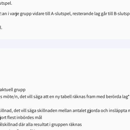
utspel.
n i varje grupp vidare till A-slutspel, resterande lag går till B-slutsp
l.
 aktuell grupp
 möte/n, det vill säga att en ny tabell räknas fram med berörda lag*
llnad, det vill säga skillnaden mellan antalet gjorda och insläppta 
jort flest inbördes mål
ålskillnad där alla resultat i gruppen räknas