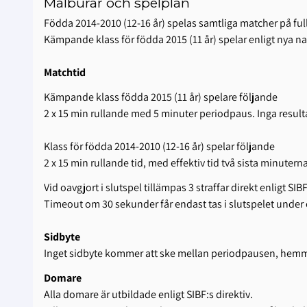
Målburar och spelplan
Födda 2014-2010 (12-16 år) spelas samtliga matcher på ful
Kämpande klass för födda 2015 (11 år) spelar enligt nya n
Matchtid
Kämpande klass födda 2015 (11 år) spelare följande
2 x 15 min rullande med 5 minuter periodpaus. Inga result
Klass för födda 2014-2010 (12-16 år) spelar följande
2 x 15 min rullande tid, med effektiv tid två sista minute
Vid oavgjort i slutspel tillämpas 3 straffar direkt enligt SIBF
Timeout om 30 sekunder får endast tas i slutspelet under o
Sidbyte
Inget sidbyte kommer att ske mellan periodpausen, hemmala
Domare
Alla domare är utbildade enligt SIBF:s direktiv.