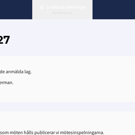
Småland-Blekinge
Byt förbund här
27
nde anmälda lag.
derman.
 som möten hålls publicerar vi mötesinspelningarna.