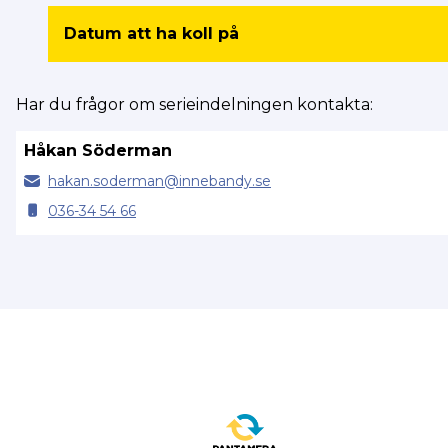
Datum att ha koll på
Har du frågor om serieindelningen kontakta:
Håkan Söderman
hakan.
soderman@
innebandy.se
036-34 54 66