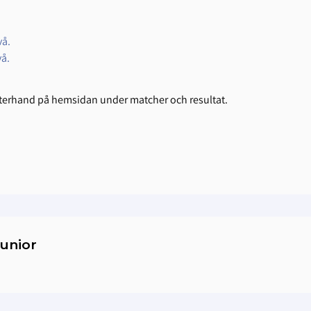
vå.
vå.
 efterhand på hemsidan under matcher och resultat.
junior