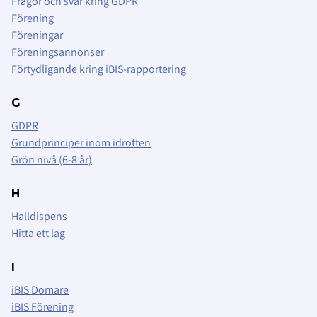
Frågor och svar kring GDPR
Förening
Föreningar
Föreningsannonser
Förtydligande kring iBIS-rapportering
G
GDPR
Grundprinciper inom idrotten
Grön nivå (6-8 år)
H
Halldispens
Hitta ett lag
I
iBIS Domare
iBIS Förening