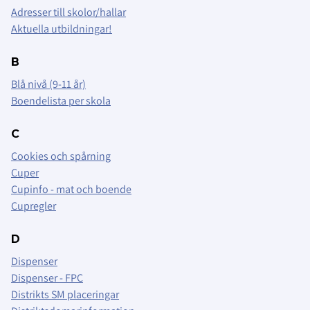
Adresser till skolor/hallar
Aktuella utbildningar!
B
Blå nivå (9-11 år)
Boendelista per skola
C
Cookies och spårning
Cuper
Cupinfo - mat och boende
Cupregler
D
Dispenser
Dispenser - FPC
Distrikts SM placeringar