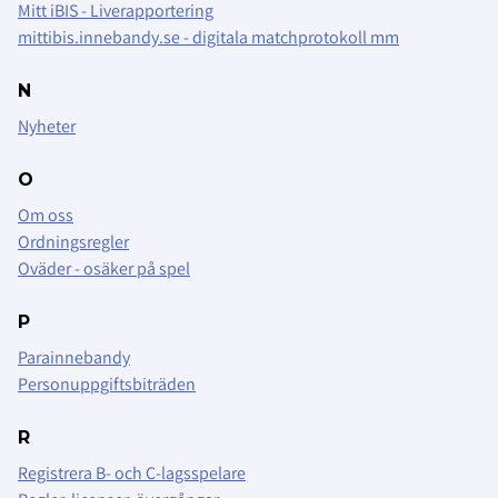
Mitt iBIS - Liverapportering
mittibis.innebandy.se - digitala matchprotokoll mm
N
Nyheter
O
Om oss
Ordningsregler
Oväder - osäker på spel
P
Parainnebandy
Personuppgiftsbiträden
R
Registrera B- och C-lagsspelare