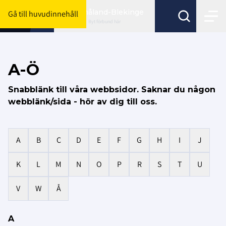
Småland-Blekinge
Gå till huvudinnehåll
Byt förbund här
A-Ö
Snabblänk till våra webbsidor. Saknar du någon
webblänk/sida - hör av dig till oss.
A
B
C
D
E
F
G
H
I
J
K
L
M
N
O
P
R
S
T
U
V
W
Å
A