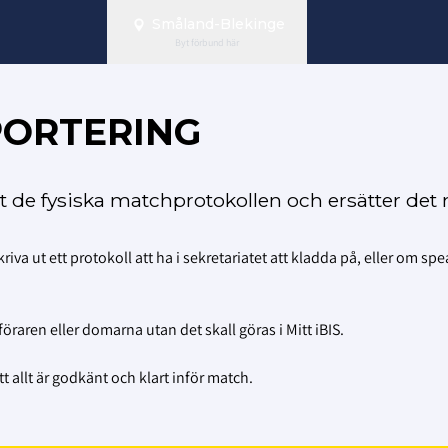
Småland-Blekinge
Byt förbund här
PPORTERING
t de fysiska matchprotokollen och ersätter det
va ut ett protokoll att ha i sekretariatet att kladda på, eller om sp
raren eller domarna utan det skall göras i Mitt iBIS.
 allt är godkänt och klart inför match.