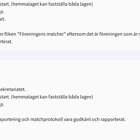
tart. (hemmalaget kan fastställa båda lagen)
pp.
et.
 fliken "Föreningens matcher" eftersom det är föreningen som är m
rterat.
ekretariatet.
tart. (hemmalaget kan fastställa båda lagen)
pp.
apportering och matchprotokoll vara godkänt och rapporterat.