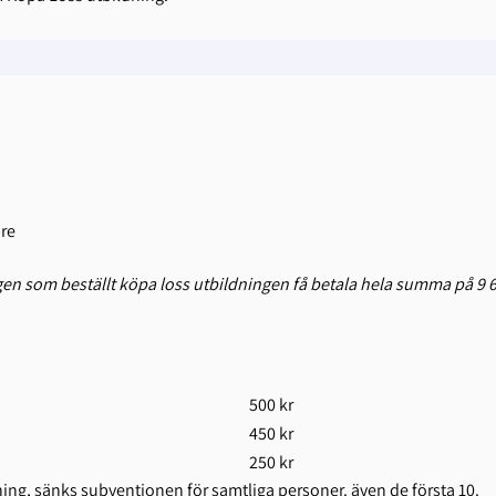
are
n som beställt köpa loss utbildningen få betala hela summa på 9 6
500 kr
450 kr
250 kr
ning, sänks subventionen för samtliga personer. även de första 10.