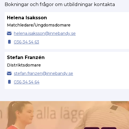
Bokningar och frågor om utbildningar kontakta
Helena Isaksson
Matchledare/Ungdomsdomare
helena.
isaksson@
innebandy.se
036-34 54 63
Stefan Franzén
Distriktsdomare
stefan.
franzen@
innebandy.se
036-34 54 64