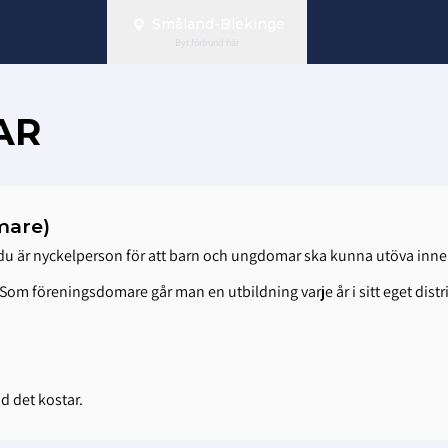
Småland-Blekinge
Byt förbund här
AR
mare)
ch du är nyckelperson för att barn och ungdomar ska kunna utöva inn
. Som föreningsdomare går man en utbildning varje år i sitt eget distri
d det kostar.