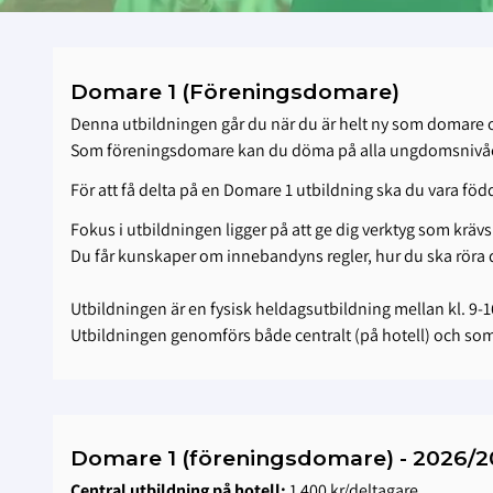
Domare 1 (Föreningsdomare)
Denna utbildningen går du när du är helt ny som domare o
Som föreningsdomare kan du döma på alla ungdomsnivåer,
För att få delta på en Domare 1 utbildning ska du vara född 
Fokus i utbildningen ligger på att ge dig verktyg som krävs
Du får kunskaper om innebandyns regler, hur du ska röra 
Utbildningen är en fysisk heldagsutbildning mellan kl. 9-1
Utbildningen genomförs både centralt (på hotell) och so
Domare 1 (föreningsdomare) - 2026/
Central utbildning på hotell:
1 400 kr/deltagare