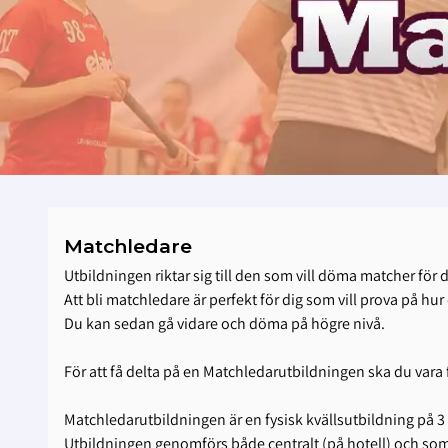
Matchledare
Utbildningen riktar sig till den som vill döma matcher för 
Att bli matchledare är perfekt för dig som vill prova på hur
Du kan sedan gå vidare och döma på högre nivå.
För att få delta på en Matchledarutbildningen ska du vara f
Matchledarutbildningen är en fysisk kvällsutbildning på 3
Utbildningen genomförs både centralt (på hotell) och so