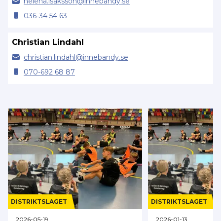
helena.
isaksson@
innebandy.se
036-34 54 63
Christian Lindahl
christian.
lindahl@
innebandy.se
070-692 68 87
DISTRIKTSLAGET
DISTRIKTSLAGET
2026-05-19
2026-01-13