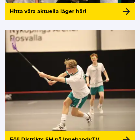
Hitta våra aktuella läger här!
Följ Distrikts SM på InnebandyTV