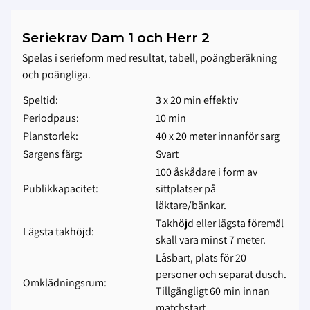
Seriekrav Dam 1 och Herr 2
Spelas i serieform med resultat, tabell, poängberäkning
och poängliga.
Speltid:
3 x 20 min effektiv
Periodpaus:
10 min
Planstorlek:
40 x 20 meter innanför sarg
Sargens färg:
Svart
100 åskådare i form av
Publikkapacitet:
sittplatser på
läktare/bänkar.
Takhöjd eller lägsta föremål
Lägsta takhöjd:
skall vara minst 7 meter.
Låsbart, plats för 20
personer och separat dusch.
Omklädningsrum:
Tillgängligt 60 min innan
matchstart.