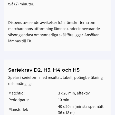
två (2) minuter.
Dispens avseende avvikelser från föreskrifterna om
matcharenans utformning lämnas under innevarande
säsong endast om synnerliga skäl föreligger. Ansökan
lämnas till TK.
Seriekrav D2, H3, H4 och H5
Spelas i serieform med resultat, tabell, poängberäkning
och poängliga.
Matchtid:
3 x 20 min, effektiv
Periodpaus:
10 min
40 x 20 m (minsta spelmått
Planstorlek
36 x 18 m)