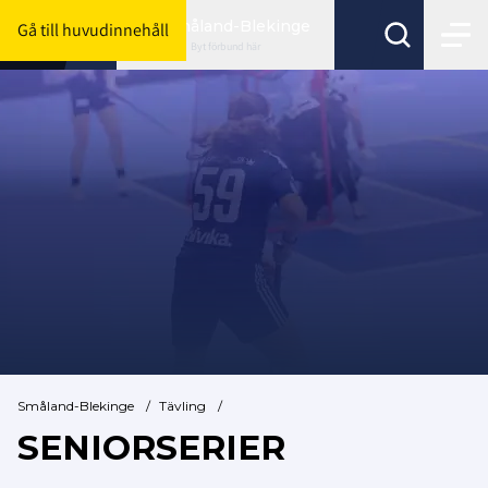
Småland-Blekinge
Gå till huvudinnehåll
Byt förbund här
Småland-Blekinge
/
Tävling
/
SENIORSERIER