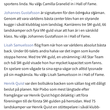
sportens linda. Nu väljs Camilla Granelid in i Hall of Fame.
Johannes Gustafsson
är signaturen för den ödmjuka stjärnan.
Genom att vara världens bästa center blev han en styrande
kugge i såväl klubblag som landslag. Karriärens tre SM-guld, 66
landskamper och fyra VM-guld visar att han är i en särskild
klass. Nu väljs Johannes Gustafsson in i Hall of Fame.
Lisah Samuelsson
flög fram när hon var världens absolut bästa
back. Under 00-talets andra halva var det ingen som kunde
stoppa henne. Med tre VM-guld, en utnämning i All Star Team
och två SM-guld visade hon hur mycket kapacitet som fanns.
En spelare som vågade ta sina egna vägar och alltid lyssnade
på sin magkänsla. Nu väljs Lisah Samuelsson in i Hall of Fame.
Henrik Quist
var den bollsäkra backen som sällan tog ett dåligt
beslut på planen. När Pixbo som mest längtade efter
framgångar var Henrik Quist högst delaktig i att föra
föreningen till de första SM-gulden på herrsidan. Med 75
landskamper var Henrik Quist en stöttepelare i såväl klubb-