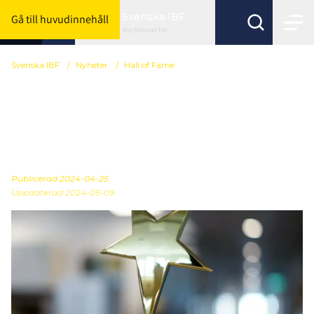
Svenska IBF
Gå till huvudinnehåll
Byt förbund här
Svenska IBF
/
Nyheter
/
Hall of Fame
Fem legendarer – här är
årets invalda i Hall of
Fame
Publicerad
2024-04-25
Uppdaterad 2024-05-09