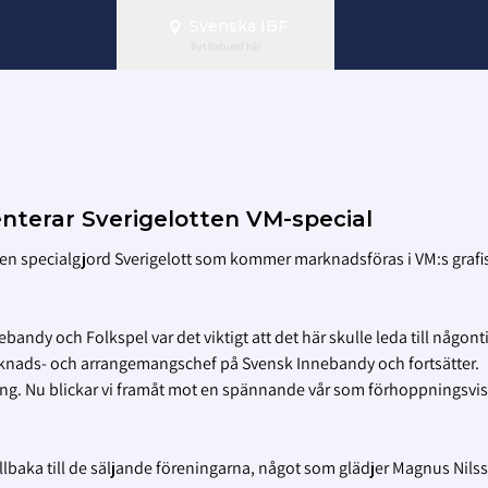
Svenska IBF
Byt förbund här
nterar Sverigelotten VM-special
n specialgjord Sverigelott som kommer marknadsföras i VM:s grafi
bandy och Folkspel var det viktigt att det här skulle leda till någont
knads- och arrangemangschef på Svensk Innebandy och fortsätter.
tning. Nu blickar vi framåt mot en spännande vår som förhoppningsvis
tillbaka till de säljande föreningarna, något som glädjer Magnus Nils