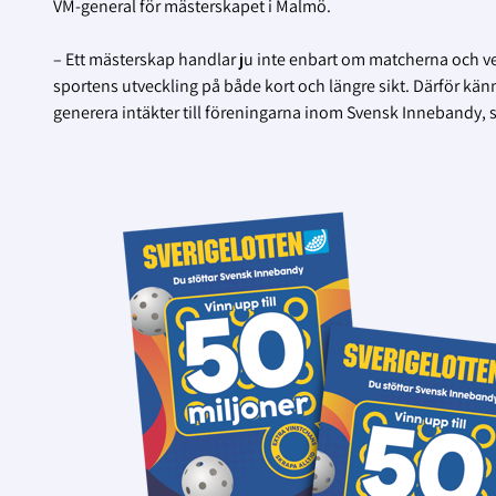
VM-general för mästerskapet i Malmö.
– Ett mästerskap handlar ju inte enbart om matcherna och vem s
sportens utveckling på både kort och längre sikt. Därför k
generera intäkter till föreningarna inom Svensk Innebandy, 