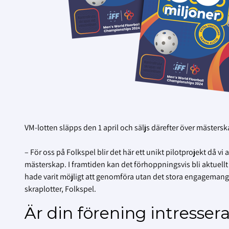
VM-lotten släpps den 1 april och säljs därefter över mästers
– För oss på Folkspel blir det här ett unikt pilotprojekt då 
mästerskap. I framtiden kan det förhoppningsvis bli aktuellt 
hade varit möjligt att genomföra utan det stora engageman
skraplotter, Folkspel.
Är din förening intressera