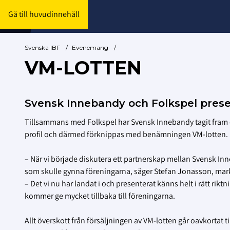
Gå till huvudinnehåll
Svenska IBF
/
Evenemang
/
VM-LOTTEN
Svensk Innebandy och Folkspel prese
Tillsammans med Folkspel har Svensk Innebandy tagit fram e
profil och därmed förknippas med benämningen VM-lotten.
– När vi började diskutera ett partnerskap mellan Svensk Inne
som skulle gynna föreningarna, säger Stefan Jonasson, mar
– Det vi nu har landat i och presenterat känns helt i rätt rik
kommer ge mycket tillbaka till föreningarna.
Allt överskott från försäljningen av VM-lotten går oavkortat 