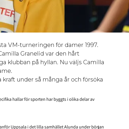
rsta VM-turneringen för damer 1997.
amilla Granelid var den hårt
a klubban på hyllan. Nu väljs Camilla
 Fame.
ra kraft under så många år och försöka
fika hallar för sporten har byggts i olika delar av
tanför Uppsala i det lilla samhället Alunda under början