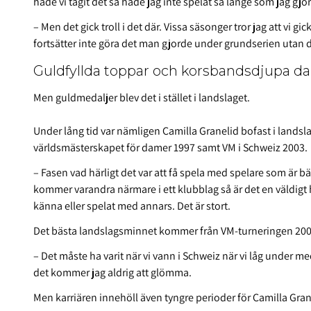
hade vi tagit det så hade jag inte spelat så länge som jag gjo
– Men det gick troll i det där. Vissa säsonger tror jag att vi gi
fortsätter inte göra det man gjorde under grundserien utan det
Guldfyllda toppar och korsbandsdjupa da
Men guldmedaljer blev det i stället i landslaget.
Under lång tid var nämligen Camilla Granelid bofast i landsla
världsmästerskapet för damer 1997 samt VM i Schweiz 2003.
– Fasen vad härligt det var att få spela med spelare som är b
kommer varandra närmare i ett klubblag så är det en väldigt h
känna eller spelat med annars. Det är stort.
Det bästa landslagsminnet kommer från VM-turneringen 20
– Det måste ha varit när vi vann i Schweiz när vi låg under m
det kommer jag aldrig att glömma.
Men karriären innehöll även tyngre perioder för Camilla Gran