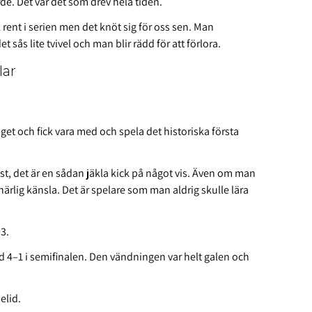
rde. Det var det som drev hela tiden.
ck rent i serien men det knöt sig för oss sen. Man
 sås lite tvivel och man blir rädd för att förlora.
lar
get och fick vara med och spela det historiska första
äst, det är en sådan jäkla kick på något vis. Även om man
ärlig känsla. Det är spelare som man aldrig skulle lära
03.
ed 4–1 i semifinalen. Den vändningen var helt galen och
elid.