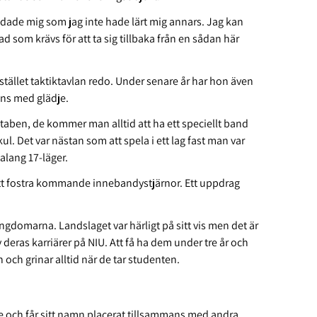
 skadade mig som jag inte hade lärt mig annars. Jag kan
ad som krävs för att ta sig tillbaka från en sådan här
 stället taktiktavlan redo. Under senare år har hon även
nns med glädje.
staben, de kommer man alltid att ha ett speciellt band
kul. Det var nästan som att spela i ett lag fast man var
alang 17-läger.
l att fostra kommande innebandystjärnor. Ett uppdrag
ungdomarna. Landslaget var härligt på sitt vis men det är
 deras karriärer på NIU. Att få ha dem under tre år och
 och grinar alltid när de tar studenten.
me och får sitt namn placerat tillsammans med andra