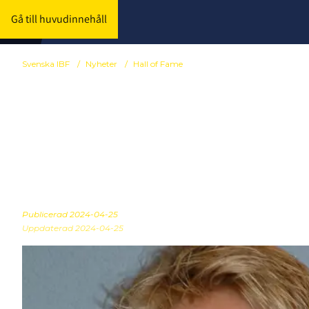
Gå till huvudinnehåll
Svenska IBF
/
Nyheter
/
Hall of Fame
Camilla Grane
Innebandys H
Publicerad
2024-04-25
Uppdaterad 2024-04-25