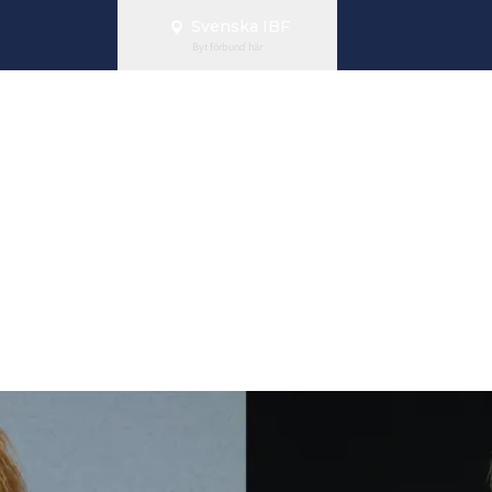
Svenska IBF
Byt förbund här
lid invald i S
all of Fame