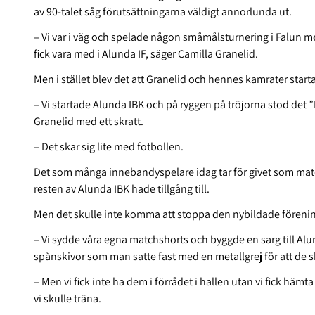
av 90-talet såg förutsättningarna väldigt annorlunda ut.
– Vi var i väg och spelade någon småmålsturnering i Falun me
fick vara med i Alunda IF, säger Camilla Granelid.
Men i stället blev det att Granelid och hennes kamrater star
– Vi startade Alunda IBK och på ryggen på tröjorna stod det
Granelid med ett skratt.
– Det skar sig lite med fotbollen.
Det som många innebandyspelare idag tar för givet som mat
resten av Alunda IBK hade tillgång till.
Men det skulle inte komma att stoppa den nybildade föreni
– Vi sydde våra egna matchshorts och byggde en sarg till Alu
spånskivor som man satte fast med en metallgrej för att de sk
– Men vi fick inte ha dem i förrådet i hallen utan vi fick hämt
vi skulle träna.