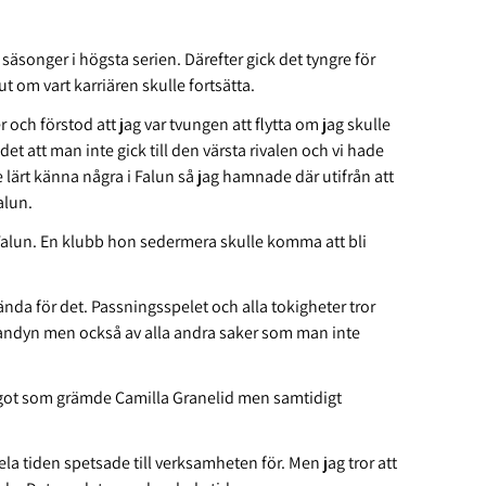
säsonger i högsta serien. Därefter gick det tyngre för
t om vart karriären skulle fortsätta.
r och förstod att jag var tvungen att flytta om jag skulle
et att man inte gick till den värsta rivalen och vi hade
lärt känna några i Falun så jag hamnade där utifrån att
Falun.
 Falun. En klubb hon sedermera skulle komma att bli
 kända för det. Passningsspelet och alla tokigheter tror
ebandyn men också av alla andra saker som man inte
något som grämde Camilla Granelid men samtidigt
la tiden spetsade till verksamheten för. Men jag tror att