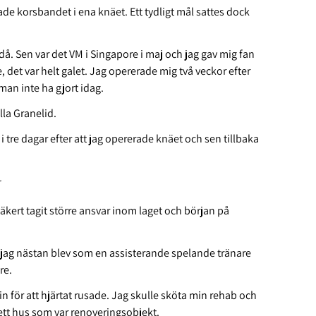
e korsbandet i ena knäet. Ett tydligt mål sattes dock
. Sen var det VM i Singapore i maj och jag gav mig fan
, det var helt galet. Jag opererade mig två veckor efter
man inte ha gjort idag.
la Granelid.
i tre dagar efter att jag opererade knäet och sen tillbaka
r
kert tagit större ansvar inom laget och början på
att jag nästan blev som en assisterande spelande tränare
re.
in för att hjärtat rusade. Jag skulle sköta min rehab och
 ett hus som var renoveringsobjekt.