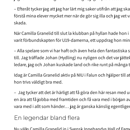
– Efteråt tycker jag att jag har lärt mig saker utifrån att jag
förstå mina elever mycket mer när de gör sig illa och jag vet v
skada.
När Camilla Granelid till slut la klubban på hyllan hade hon i
varit förbundskapten för U19-damerna, ett uppdrag hon mi
– Alla spelare som vi har haft och även hela den fantastiska 
till. Jag träffade Johan (Hydling) nu nyligen och det var jätte
ledare, jag och Johan kuskade land och rike runt på många t
Idag är Camilla Granelid aktiv på NIU i Falun och hjälper til
hon trivs väldigt bra med.
– Jag tycker att det är härligt att få göra den här resan med 
en ära att få jobba med framtiden och få vara med i början av
vara med i allt som händer… jag är ganska känslig egentligen
En legendar bland flera
Nu väljs Camilla Granelid in i Svensk Innebandys Hall of Fa