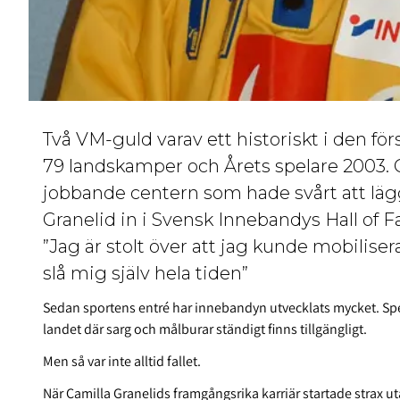
Två VM-guld varav ett historiskt i den fö
79 landskamper och Årets spelare 2003. C
jobbande centern som hade svårt att lägg
Granelid in i Svensk Innebandys Hall of
”Jag är stolt över att jag kunde mobilise
slå mig själv hela tiden”
Sedan sportens entré har innebandyn utvecklats mycket. Speci
landet där sarg och målburar ständigt finns tillgängligt.
Men så var inte alltid fallet.
När Camilla Granelids framgångsrika karriär startade strax u