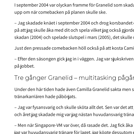
I september 2004 var olyckan framme för Granelid som skadad
upp om när comebacken på planen skulle ske.
– Jag skadade knäet i september 2004 och drog korsbandet då
på att jag skulle åka med dit och spela vilket jag också gjorde
skadan (2004) och spelade slutspel i mars (2005), det skulle 
Just den pressade comebacken höll också på att kosta Camil
– Efter den säsongen gick jag in i väggen. Jag var sjukskriven 
på jobbet.
Tre gånger Granelid – multitasking pågå
Under den här tiden hade även Camilla Granelid sakta men sä
tränarkarriären hade påbörjats.
– Jag var fysansvarig och skulle sköta allt det. Sen var det 
och året jag skadade mig var jag nästan huvudansvarig träna
– Men när Singapore-VM var över, då rasade det. Jag fick åka 
jag var huvudansvarig tränare för laget, jag köpte dessutom