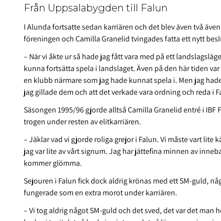
Från Uppsalabygden till Falun
I Alunda fortsatte sedan karriären och det blev även två även 
föreningen och Camilla Granelid tvingades fatta ett nytt beslu
– När vi åkte ur så hade jag fått vara med på ett landslagsläge
kunna fortsätta spela i landslaget. Även på den här tiden var d
en klubb närmare som jag hade kunnat spela i. Men jag hade 
jag gillade dem och att det verkade vara ordning och reda i 
Säsongen 1995/96 gjorde alltså Camilla Granelid entré i IBF
trogen under resten av elitkarriären.
– Jäklar vad vi gjorde roliga grejor i Falun. Vi måste vart lite
jag var lite av vårt signum. Jag har jättefina minnen av inn
kommer glömma.
Sejouren i Falun fick dock aldrig krönas med ett SM-guld, 
fungerade som en extra morot under karriären.
– Vi tog aldrig något SM-guld och det sved, det var det man he