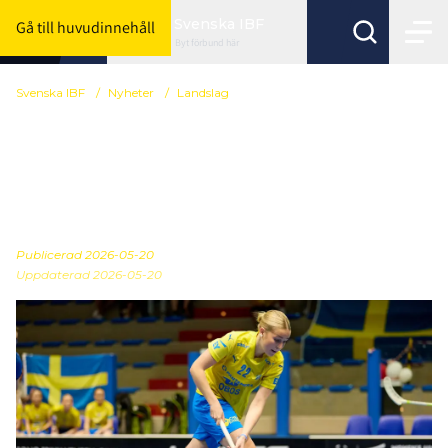
Svenska IBF
Gå till huvudinnehåll
Byt förbund här
Svenska IBF
/
Nyheter
/
Landslag
U19-damlandslaget trupp
till Bosön – första steget
mot VM 2027
Publicerad
2026-05-20
Uppdaterad 2026-05-20