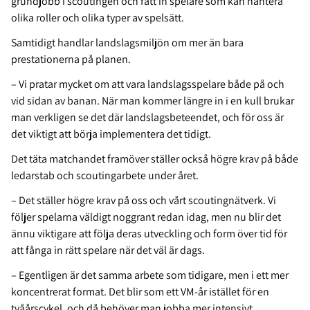
grundjobb i scoutingen och fått in spelare som kan hantera
olika roller och olika typer av spelsätt.
Samtidigt handlar landslagsmiljön om mer än bara
prestationerna på planen.
– Vi pratar mycket om att vara landslagsspelare både på och
vid sidan av banan. När man kommer längre in i en kull brukar
man verkligen se det där landslagsbeteendet, och för oss är
det viktigt att börja implementera det tidigt.
Det täta matchandet framöver ställer också högre krav på både
ledarstab och scoutingarbete under året.
– Det ställer högre krav på oss och vårt scoutingnätverk. Vi
följer spelarna väldigt noggrant redan idag, men nu blir det
ännu viktigare att följa deras utveckling och form över tid för
att fånga in rätt spelare när det väl är dags.
– Egentligen är det samma arbete som tidigare, men i ett mer
koncentrerat format. Det blir som ett VM-år istället för en
tvåårscykel, och då behöver man jobba mer intensivt.