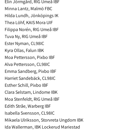
Elin Jörmgård, RIG Umeå IBF
Minna Lantz, Malmö FBC
Hilda Lundh, Jönköpings IK
Thea Löhf, KAIS Mora UIF
Filippa Norén, RIG Umeå IBF
Tuva Ny, RIG Umeå IBF
Ester Nyman, CL98IC
Kyra Ollas, Falun IBK
Moa Pettersson, Pixbo IBF
Alva Pettersson, CL98IC
Emma Sandberg, Pixbo IBF
Harriet Sandebäck, CL98IC
Esther Schill, Pixbo IBF
Clara Selstam, Lindome IBK
Moa Stenfeldt, RIG Umeå IBF
Edith Stråe, Warberg IBF
Isabella Svensson, CL98IC
Mikaela Ulriksson, Storvreta Ungdom IBK
Ida Wallerman, IBK Lockerud Mariestad