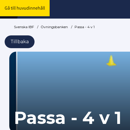
Gå till huvudinnehåll
Svenska IBF
/
Övningsbanken
/
Passa - 4 v 1
Tillbaka
Passa - 4 v 1