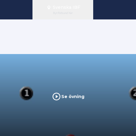
Svenska IBF
Byt förbund här
Se övning