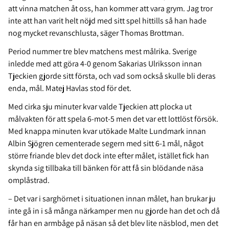
att vinna matchen åt oss, han kommer att vara grym. Jag tror
inte att han varit helt nöjd med sitt spel hittills så han hade
nog mycket revanschlusta, säger Thomas Brottman.
Period nummer tre blev matchens mest målrika. Sverige
inledde med att göra 4-0 genom Sakarias Ulriksson innan
Tjeckien gjorde sitt första, och vad som också skulle bli deras
enda, mål. Matej Havlas stod för det.
Med cirka sju minuter kvar valde Tjeckien att plocka ut
målvakten för att spela 6-mot-5 men det var ett lottlöst försök.
Med knappa minuten kvar utökade Malte Lundmark innan
Albin Sjögren cementerade segern med sitt 6-1 mål, något
större friande blev det dock inte efter målet, istället fick han
skynda sig tillbaka till bänken för att få sin blödande näsa
omplåstrad.
– Det var i sarghörnet i situationen innan målet, han brukar ju
inte gå in i så många närkamper men nu gjorde han det och då
får han en armbåge på näsan så det blev lite näsblod, men det