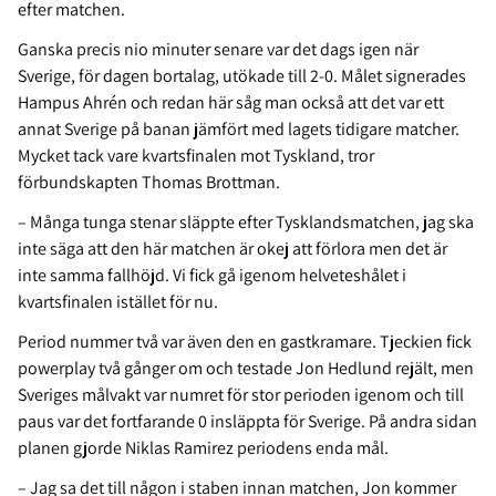
efter matchen.
Ganska precis nio minuter senare var det dags igen när
Sverige, för dagen bortalag, utökade till 2-0. Målet signerades
Hampus Ahrén och redan här såg man också att det var ett
annat Sverige på banan jämfört med lagets tidigare matcher.
Mycket tack vare kvartsfinalen mot Tyskland, tror
förbundskapten Thomas Brottman.
– Många tunga stenar släppte efter Tysklandsmatchen, jag ska
inte säga att den här matchen är okej att förlora men det är
inte samma fallhöjd. Vi fick gå igenom helveteshålet i
kvartsfinalen istället för nu.
Period nummer två var även den en gastkramare. Tjeckien fick
powerplay två gånger om och testade Jon Hedlund rejält, men
Sveriges målvakt var numret för stor perioden igenom och till
paus var det fortfarande 0 insläppta för Sverige. På andra sidan
planen gjorde Niklas Ramirez periodens enda mål.
– Jag sa det till någon i staben innan matchen, Jon kommer