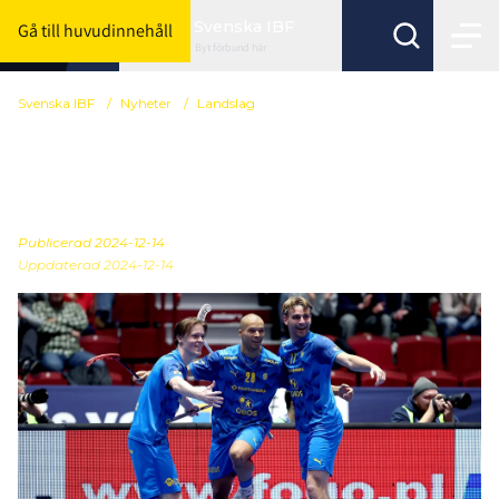
Svenska IBF
Gå till huvudinnehåll
Byt förbund här
Svenska IBF
/
Nyheter
/
Landslag
Sverige till VM-final efter
seger mot Tjeckien
Publicerad
2024-12-14
Uppdaterad 2024-12-14